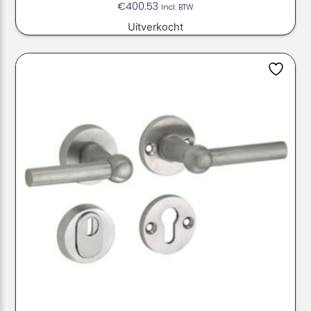
€
400.53
Incl. BTW
Uitverkocht