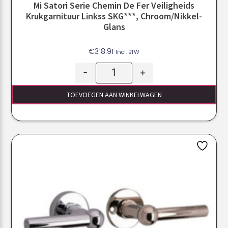
Mi Satori Serie Chemin De Fer Veiligheids
Krukgarnituur Linkss SKG***, Chroom/Nikkel-
Glans
€
318.91
Incl. BTW
-
+
TOEVOEGEN AAN WINKELWAGEN