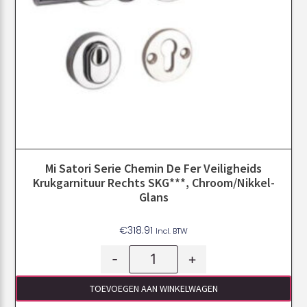
Mi Satori Serie Chemin De Fer Veiligheids
Krukgarnituur Rechts SKG***, Chroom/Nikkel-
Glans
€
318.91
Incl. BTW
-
+
TOEVOEGEN AAN WINKELWAGEN