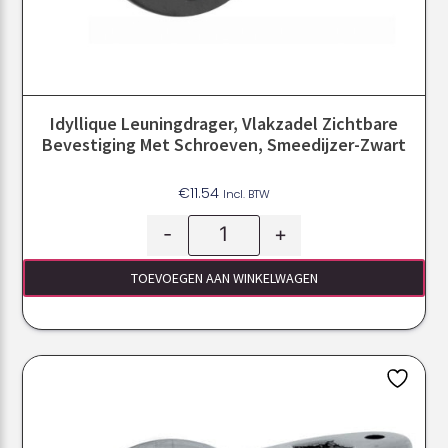
Idyllique Leuningdrager, Vlakzadel Zichtbare
Bevestiging Met Schroeven, Smeedijzer-Zwart
€
11.54
Incl. BTW
-
+
TOEVOEGEN AAN WINKELWAGEN