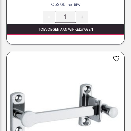
€
52.66
Incl. BTW
-
+
TOEVOEGEN AAN WINKELWAGEN