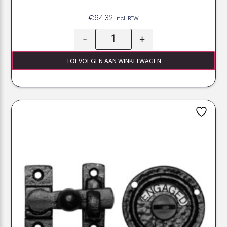
€
64.32
Incl. BTW
-
+
TOEVOEGEN AAN WINKELWAGEN