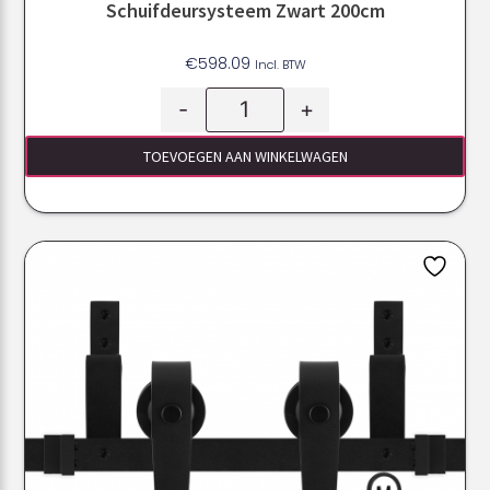
Schuifdeursysteem Zwart 200cm
€
598.09
Incl. BTW
-
+
TOEVOEGEN AAN WINKELWAGEN