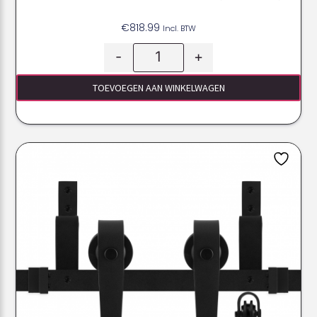
€
818.99
Incl. BTW
-
+
TOEVOEGEN AAN WINKELWAGEN