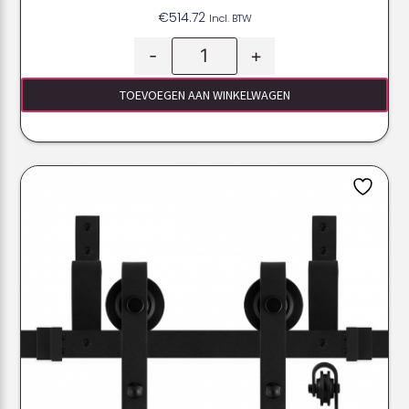
€
514.72
Incl. BTW
-
+
TOEVOEGEN AAN WINKELWAGEN