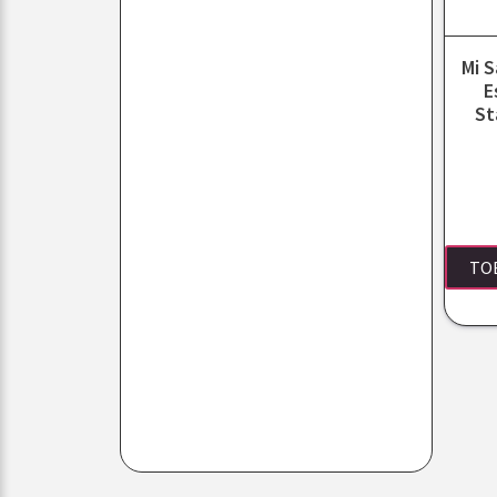
Mi 
E
St
TO