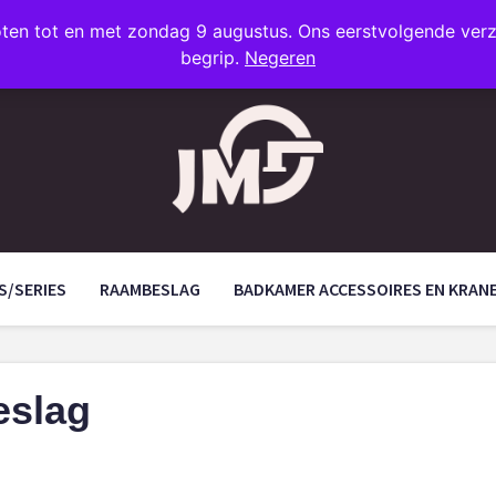
oten tot en met zondag 9 augustus. Ons eerstvolgende ve
begrip.
Negeren
S/SERIES
RAAMBESLAG
BADKAMER ACCESSOIRES EN KRAN
eslag