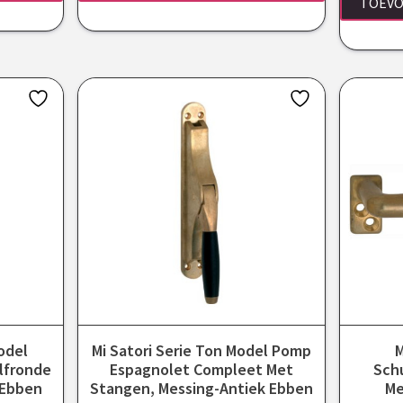
TOEVO
odel
Mi Satori Serie Ton Model Pomp
M
lfronde
Espagnolet Compleet Met
Sch
 Ebben
Stangen, Messing-Antiek Ebben
Me