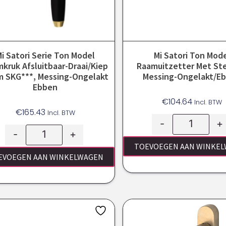
i Satori Serie Ton Model
Mi Satori Ton Mod
kruk Afsluitbaar-Draai/kiep
Raamuitzetter Met St
 SKG***, Messing-Ongelakt
Messing-Ongelakt/E
Ebben
€
104.64
Incl. BTW
€
165.43
Incl. BTW
-
+
-
+
TOEVOEGEN AAN WINKE
EVOEGEN AAN WINKELWAGEN