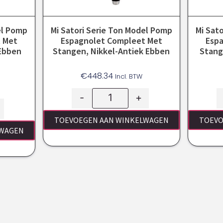
el Pomp
Mi Satori Serie Ton Model Pomp
Mi Sat
 Met
Espagnolet Compleet Met
Esp
Ebben
Stangen, Nikkel-Antiek Ebben
Stang
€
448.34
Incl. BTW
-
+
TOEVOEGEN AAN WINKELWAGEN
TOEVO
LWAGEN