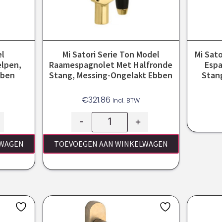
el
Mi Satori Serie Ton Model
Mi Sat
elpen,
Raamespagnolet Met Halfronde
Esp
bben
Stang, Messing-Ongelakt Ebben
Stan
€
321.86
Incl. BTW
-
+
LWAGEN
TOEVOEGEN AAN WINKELWAGEN