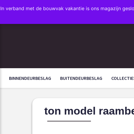
In verband met de bouwvak vakantie is ons magazijn gesl
FAVORIETEN
BINNENDEURBESLAG
BUITENDEURBESLAG
COLLECTIE
ton model raamb