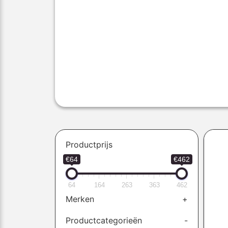
Productprijs
€64
€462
64
164
263
363
462
Merken
+
Productcategorieën
-