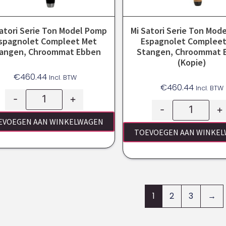
Satori Serie Ton Model Pomp
Mi Satori Serie Ton Mod
spagnolet Compleet Met
Espagnolet Compleet
angen, Chroommat Ebben
Stangen, Chroommat 
(kopie)
€
460.44
Incl. BTW
€
460.44
Incl. BTW
-
+
-
+
EVOEGEN AAN WINKELWAGEN
TOEVOEGEN AAN WINKE
1
2
3
→