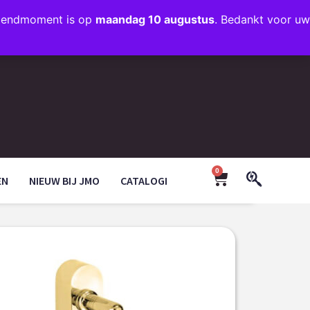
rzendmoment is op
maandag 10 augustus
. Bedankt voor uw
+31 (0)35 203 1663
INFO@JMODESIGN.NL
0
EN
NIEUW BIJ JMO
CATALOGI