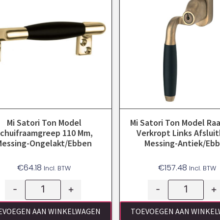
Mi Satori Ton Model
Mi Satori Ton Model Ra
chuifraamgreep 110 Mm,
Verkropt Links Afsluit
Messing-Ongelakt/ebben
Messing-Antiek/eb
€
64.18
€
157.48
Incl. BTW
Incl. BTW
-
+
-
+
EVOEGEN AAN WINKELWAGEN
TOEVOEGEN AAN WINKE