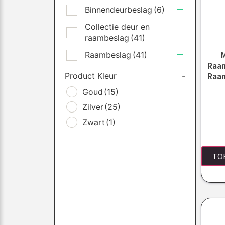
Binnendeurbeslag
(6)
Collectie deur en
raambeslag
(41)
M
Raambeslag
(41)
Raam
Raam
Product Kleur
-
Goud
(15)
Zilver
(25)
Zwart
(1)
TO