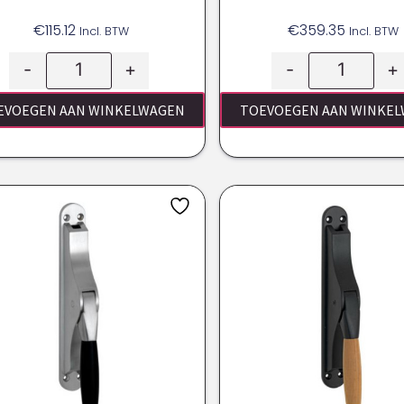
€
115.12
€
359.35
Incl. BTW
Incl. BTW
-
+
-
+
EVOEGEN AAN WINKELWAGEN
TOEVOEGEN AAN WINKE