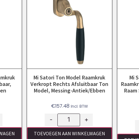
amkruk
Mi Satori Ton Model Raamkruk
Mi 
baar,
Verkropt Rechts Afsluitbaar Ton
Raamkru
ben
Model, Messing-Antiek/ebben
Raam 
€
157.48
Incl. BTW
-
+
LWAGEN
TOEVOEGEN AAN WINKELWAGEN