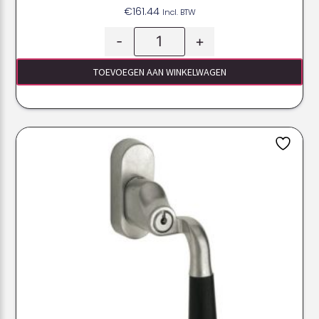
€
161.44
Incl. BTW
-
+
TOEVOEGEN AAN WINKELWAGEN