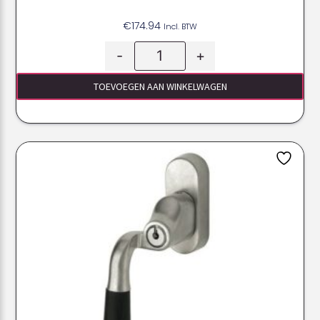
€
174.94
Incl. BTW
-
+
TOEVOEGEN AAN WINKELWAGEN