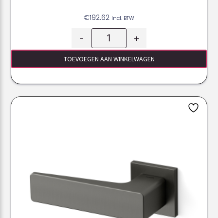
€
192.62
Incl. BTW
-
+
TOEVOEGEN AAN WINKELWAGEN