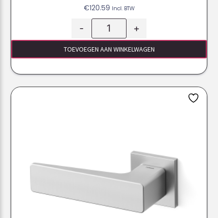
€
120.59
Incl. BTW
-
+
TOEVOEGEN AAN WINKELWAGEN