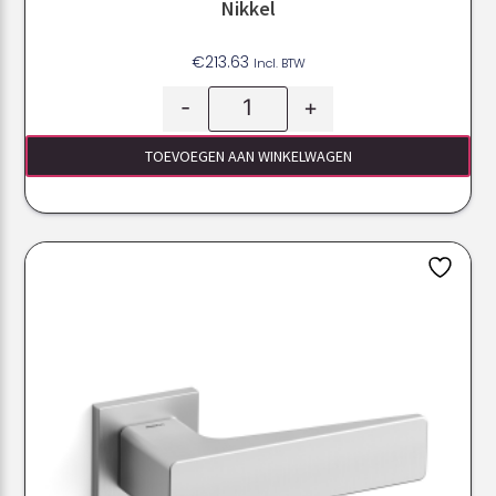
Nikkel
€
213.63
Incl. BTW
-
+
TOEVOEGEN AAN WINKELWAGEN