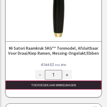
Mi Satori Raamkruk SKG** Tonmodel, Afsluitbaar
Voor Draai/kiep Ramen, Messing-Ongelakt/ebben
€
144.62
Incl. BTW
-
+
TOEVOEGEN AAN WINKELWAGEN