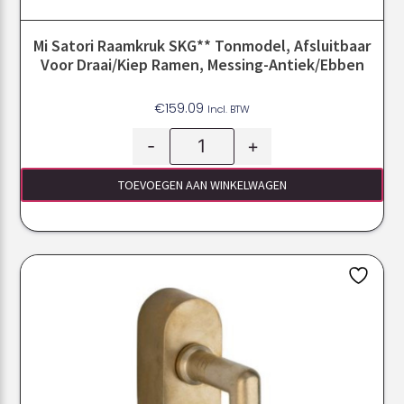
Mi Satori Raamkruk SKG** Tonmodel, Afsluitbaar
Voor Draai/kiep Ramen, Messing-Antiek/ebben
€
159.09
Incl. BTW
-
+
TOEVOEGEN AAN WINKELWAGEN