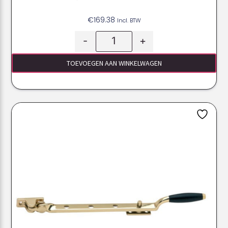
€
169.38
Incl. BTW
-
+
TOEVOEGEN AAN WINKELWAGEN