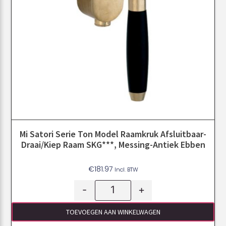
Mi Satori Serie Ton Model Raamkruk Afsluitbaar-
Draai/kiep Raam SKG***, Messing-Antiek Ebben
€
181.97
Incl. BTW
-
+
TOEVOEGEN AAN WINKELWAGEN