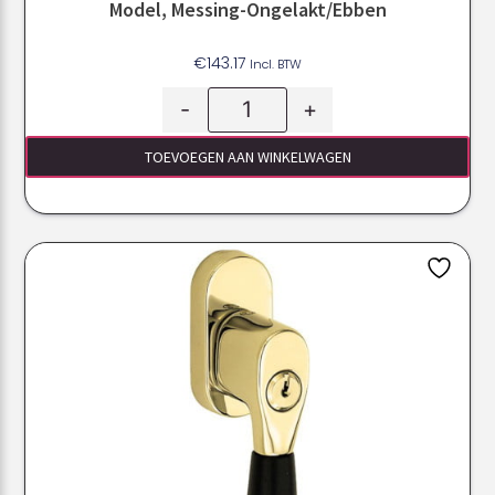
Model, Messing-Ongelakt/ebben
€
143.17
Incl. BTW
-
+
TOEVOEGEN AAN WINKELWAGEN