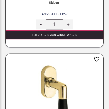
Ebben
€
165.43
Incl. BTW
-
+
TOEVOEGEN AAN WINKELWAGEN