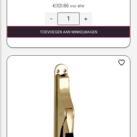
€
321.86
Incl. BTW
-
+
TOEVOEGEN AAN WINKELWAGEN