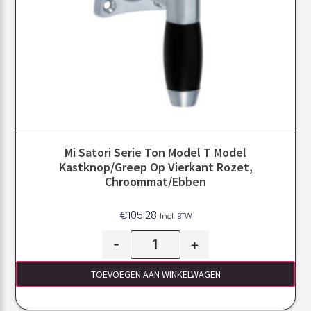
Mi Satori Serie Ton Model T Model
Kastknop/greep Op Vierkant Rozet,
Chroommat/ebben
€
105.28
Incl. BTW
-
+
TOEVOEGEN AAN WINKELWAGEN