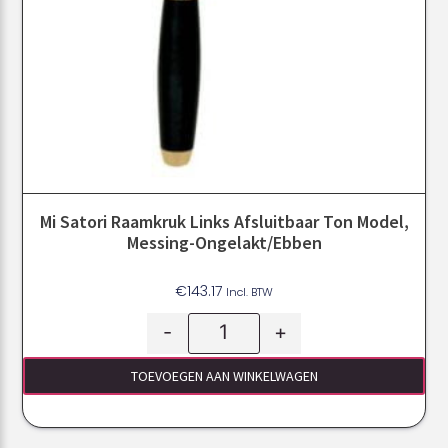
Mi Satori Raamkruk Links Afsluitbaar Ton Model,
Messing-Ongelakt/ebben
€
143.17
Incl. BTW
-
+
TOEVOEGEN AAN WINKELWAGEN