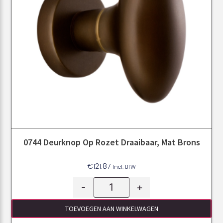
0744 Deurknop Op Rozet Draaibaar, Mat Brons
€
121.87
Incl. BTW
-
+
TOEVOEGEN AAN WINKELWAGEN