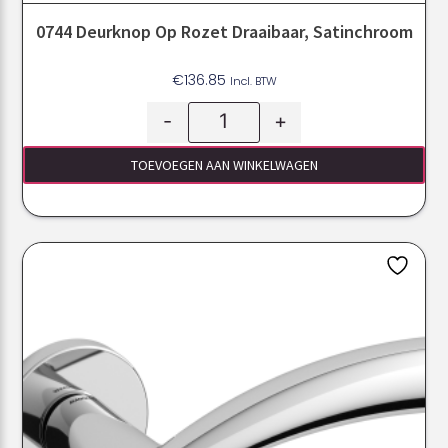
0744 Deurknop Op Rozet Draaibaar, Satinchroom
€
136.85
Incl. BTW
-
+
TOEVOEGEN AAN WINKELWAGEN