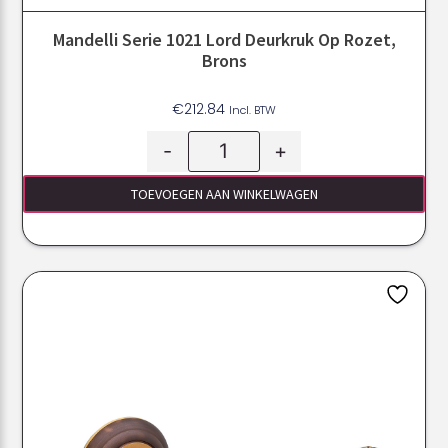
Mandelli Serie 1021 Lord Deurkruk Op Rozet,
Brons
€
212.84
Incl. BTW
-
+
TOEVOEGEN AAN WINKELWAGEN