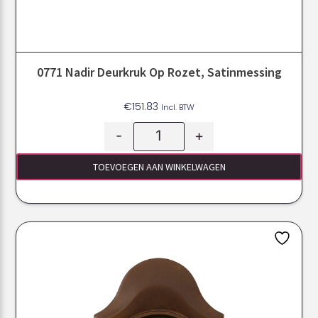
0771 Nadir Deurkruk Op Rozet, Satinmessing
€
151.83
Incl. BTW
-
+
TOEVOEGEN AAN WINKELWAGEN