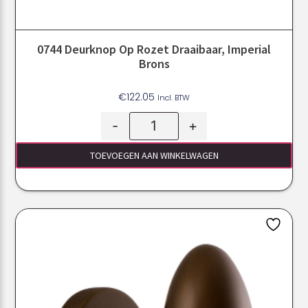
0744 Deurknop Op Rozet Draaibaar, Imperial
Brons
€
122.05
Incl. BTW
-
+
TOEVOEGEN AAN WINKELWAGEN