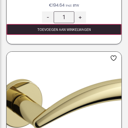
€
194.64
Incl. BTW
-
+
TOEVOEGEN AAN WINKELWAGEN