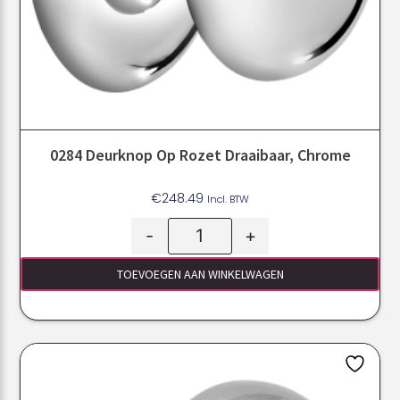
0284 Deurknop Op Rozet Draaibaar, Chrome
€
248.49
Incl. BTW
-
+
TOEVOEGEN AAN WINKELWAGEN