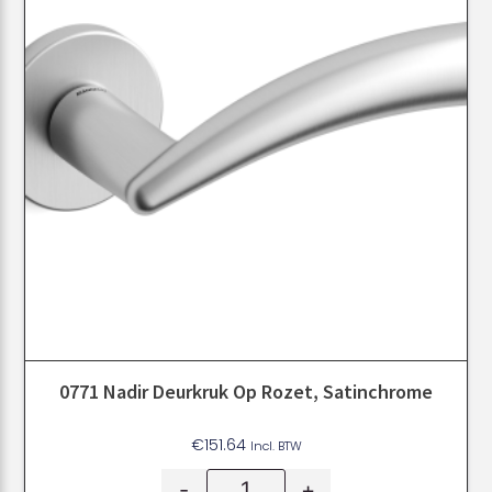
0771 Nadir Deurkruk Op Rozet, Satinchrome
€
151.64
Incl. BTW
-
+