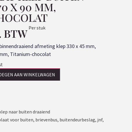
70 X 90 MM,
CHOCOLAT
Per stuk
l. BTW
p binnendraaiend afmeting klep 330 x 45 mm,
 mm, Titanium-chocolat
st
OEGEN AAN WINKELWAGEN
klep naar buiten draaiend
plaat voor buiten
,
brievenbus
,
buitendeurbeslag
,
jnf
,