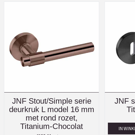
JNF Stout/Simple serie
JNF sl
deurkruk L model 16 mm
Ti
met rond rozet,
Titanium-Chocolat
IN WIN