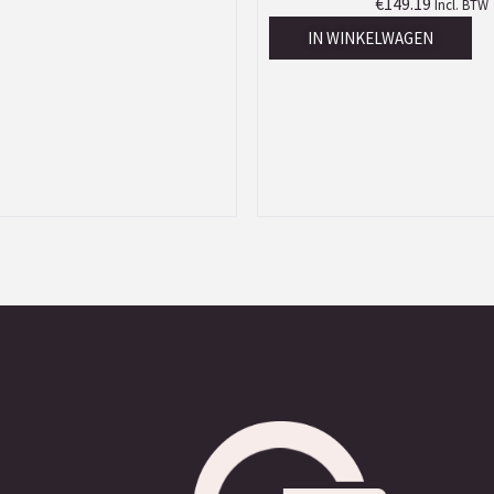
€
149.19
Incl. BTW
IN WINKELWAGEN