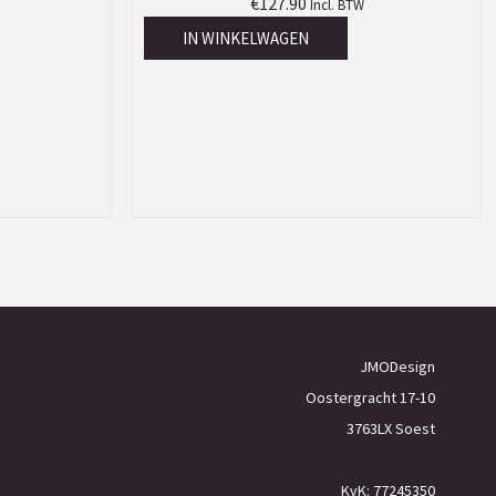
€
127.90
Incl. BTW
IN WINKELWAGEN
JMODesign
Oostergracht 17-10
3763LX Soest
KvK: 77245350