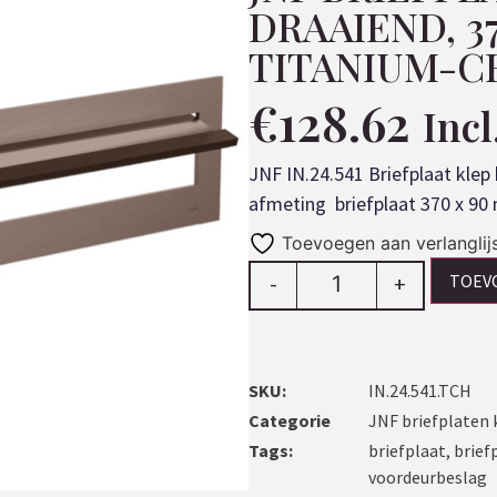
DRAAIEND, 3
TITANIUM-
€
128.62
Inc
JNF IN.24.541 Briefplaat kle
afmeting briefplaat 370 x 90
Toevoegen aan verlanglij
TOEV
-
+
SKU:
IN.24.541.TCH
Categorie
JNF briefplaten 
Tags:
briefplaat
,
brief
voordeurbeslag