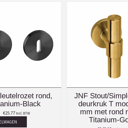
eutelrozet rond,
JNF Stout/Simpl
tanium-Black
deurkruk T mod
mm met rond r
€
25.77
Incl. BTW
Titanium-Go
KELWAGEN