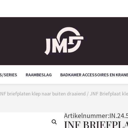
S/SERIES
RAAMBESLAG
BADKAMER ACCESSOIRES EN KRAN
NF briefplaten klep naar buiten draaiend
/ JNF Briefplaat kl
Artikelnummer:
IN.24.
JNF BRIEFPL