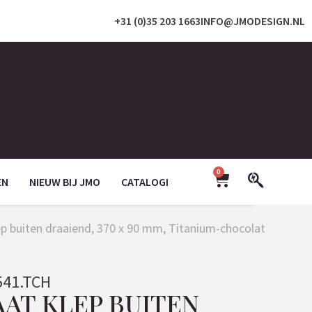
+31 (0)35 203 1663
INFO@JMODESIGN.NL
0
EN
NIEUW BIJ JMO
CATALOGI
ep buiten draaiend, 370 x 90 mm, Titanium-chocolat
541.TCH
AAT KLEP BUITEN