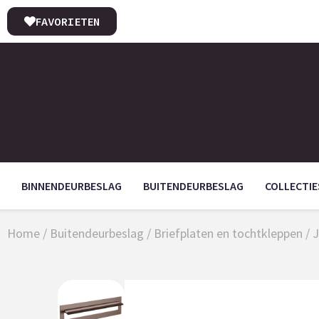
FAVORIETEN
BINNENDEURBESLAG
BUITENDEURBESLAG
COLLECTIE
Home
/
Buitendeurbeslag
/
Briefplaten en tochtkleppen
/
J