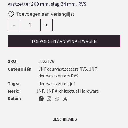
vastzetter 209 mm, slag 34 mm. RVS
Toevoegen aan verlanglijst
-
+
TOEVOEGEN AAN WINKELWAGEN
SKU:
JJ23126
Categoriën
JNF deurvastzetters RVS
,
JNF
deurvastzetters RVS
Tags:
deurvastzetter
,
jnf
Merk:
JNF
,
JNF Architectual Hardware
Delen:
BESCHRIJVING