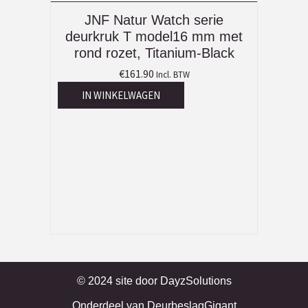
JNF Natur Watch serie
deurkruk T model16 mm met
rond rozet, Titanium-Black
€
161.90
Incl. BTW
IN WINKELWAGEN
© 2024 site door
DayzSolutions
Onderdeel van
DeurbeslagGigant