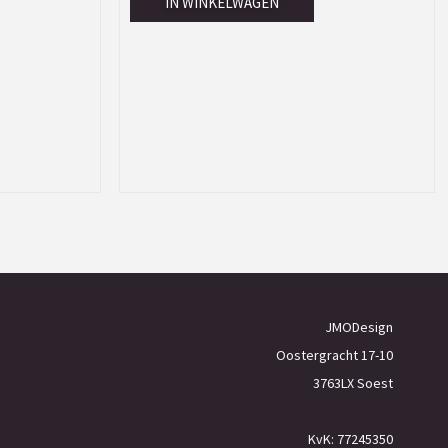
IN WINKELWAGEN
JMODesign
Oostergracht 17-10
3763LX Soest
KvK: 77245350