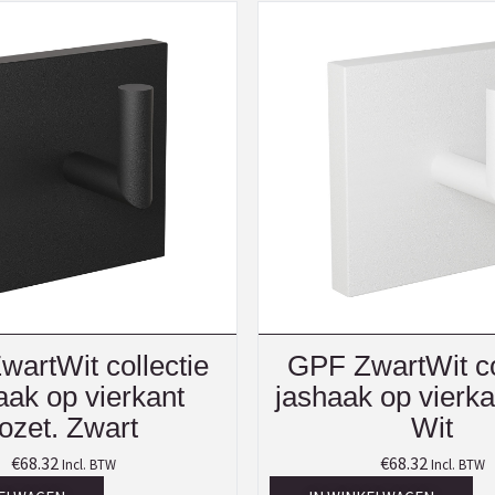
artWit collectie
GPF ZwartWit co
aak op vierkant
jashaak op vierka
rozet. Zwart
Wit
€
68.32
€
68.32
Incl. BTW
Incl. BTW