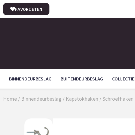
FAVORIETEN
BINNENDEURBESLAG
BUITENDEURBESLAG
COLLECTIE
Home
/
Binnendeurbeslag
/
Kapstokhaken
/
Schroefhaken