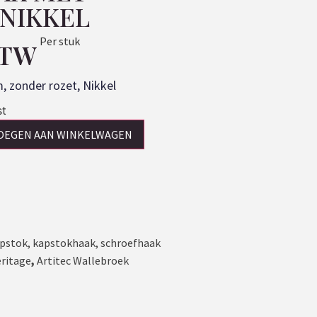
NIKKEL
Per stuk
BTW
 zonder rozet, Nikkel
st
OEGEN AAN WINKELWAGEN
pstok
,
kapstokhaak
,
schroefhaak
eritage
,
Artitec Wallebroek