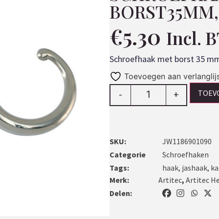
BORST35MM,
€
5.30
Incl. 
Schroefhaak met borst 35 mm,
Toevoegen aan verlanglij
TOEV
-
+
SKU:
JW1186901090
Categorie
Schroefhaken
Tags:
haak
,
jashaak
,
ka
Merk:
Artitec
,
Artitec H
Delen: