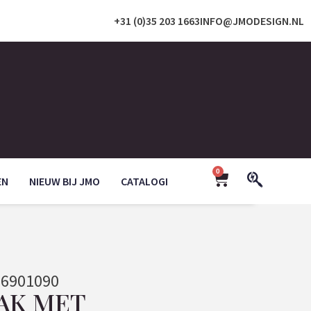
+31 (0)35 203 1663
INFO@JMODESIGN.NL
0
EN
NIEUW BIJ JMO
CATALOGI
6901090
AK MET