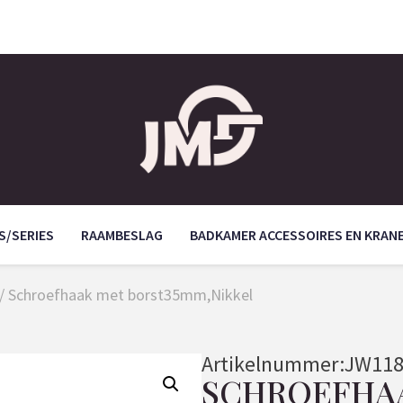
S/SERIES
RAAMBESLAG
BADKAMER ACCESSOIRES EN KRAN
/ Schroefhaak met borst35mm,Nikkel
Artikelnummer:
JW118
SCHROEFHA