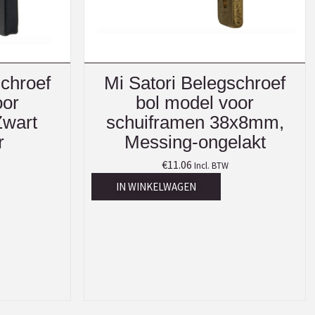
schroef
Mi Satori Belegschroef
oor
bol model voor
Zwart
schuiframen 38x8mm,
r
Messing-ongelakt
€
11.06
Incl. BTW
IN WINKELWAGEN