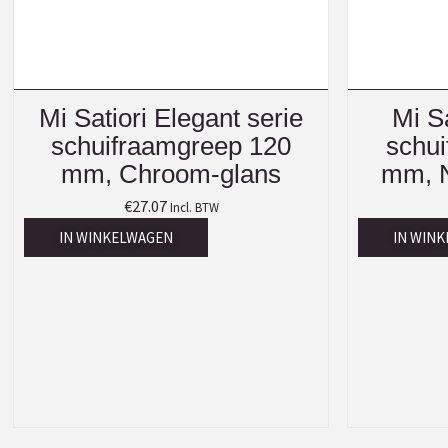
Mi Satiori Elegant serie
Mi S
schuifraamgreep 120
schu
mm, Chroom-glans
mm, N
€
27.07
Incl. BTW
IN WINKELWAGEN
IN WIN