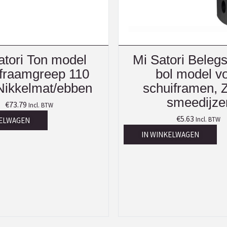
atori Ton model
Mi Satori Beleg
ifraamgreep 110
bol model v
ikkelmat/ebben
schuiframen, 
smeedijze
€
73.79
Incl. BTW
€
5.63
Incl. BTW
KELWAGEN
IN WINKELWAGEN