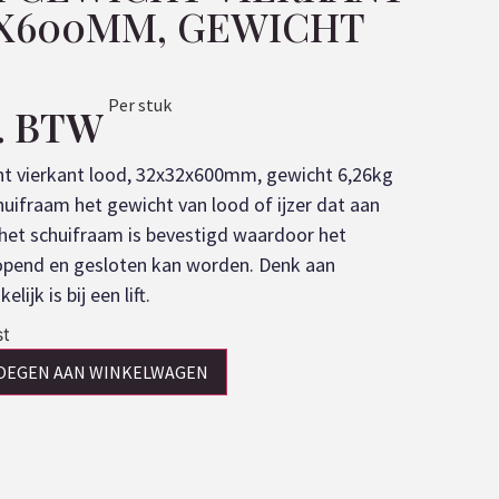
2X600MM, GEWICHT
Per stuk
l. BTW
ht vierkant lood, 32x32x600mm, gewicht 6,26kg
huifraam het gewicht van lood of ijzer dat aan
et schuifraam is bevestigd waardoor het
opend en gesloten kan worden. Denk aan
lijk is bij een lift.
st
OEGEN AAN WINKELWAGEN