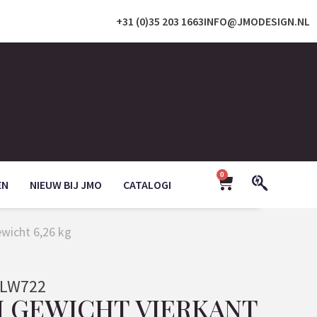
+31 (0)35 203 1663
INFO@JMODESIGN.NL
0
EN
NIEUW BIJ JMO
CATALOGI
wicht 6,26 kg
LW722
 GEWICHT VIERKANT