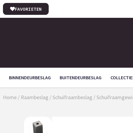
FAVORIETEN
BINNENDEURBESLAG
BUITENDEURBESLAG
COLLECTIE
Home
/
Raambeslag
/
Schuifraambeslag
/
Schuifraamgewi