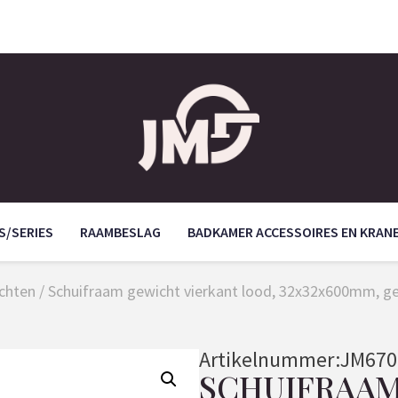
S/SERIES
RAAMBESLAG
BADKAMER ACCESSOIRES EN KRAN
chten
/ Schuifraam gewicht vierkant lood, 32x32x600mm, ge
Artikelnummer:
JM670
SCHUIFRAAM