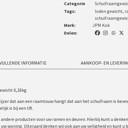
Categorie
Schuifraamgewi
Tags:
loden gewicht
,
r
schuifraamgewi
Merk:
JPM Kok
Delen:
VULLENDE INFORMATIE
AANKOOP- EN LEVERIN
ewicht 6,26kg
f ijzer dat aan een raamtouw hangt dat aan het schuifraam is bev
ijk is bij een lift.
n andere producten voor uw ramen en deuren. Hierbij kunt u denke
w woning. Uiteraard denken wij ook aan uw veiligheid en kunt u bi