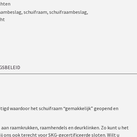
chten
aambeslag
,
schuifraam
,
schuifraambeslag
,
cht
GSBELEID
estigd waardoor het schuifraam “gemakkelijk” geopend en
n aan raamkrukken, raamhendels en deurklinken. Zo kunt u het
j ons ook terecht voor SKG-gecertificeerde sloten. Wilt u