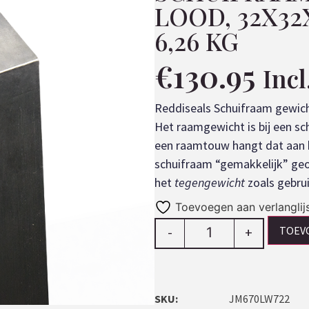
LOOD, 32X3
6,26 KG
€
130.95
Inc
Reddiseals Schuifraam gewic
Het raamgewicht is bij een sc
een raamtouw hangt dat aan h
schuifraam “gemakkelijk” ge
het
tegengewicht
zoals gebruike
Toevoegen aan verlanglij
TOEV
-
+
SKU:
JM670LW722