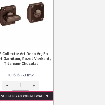
 Collectie Art Deco Vrij En
t Garnituur, Rozet Vierkant,
Titanium-Chocolat
€
116.16
Incl. BTW
-
+
EVOEGEN AAN WINKELWAGEN