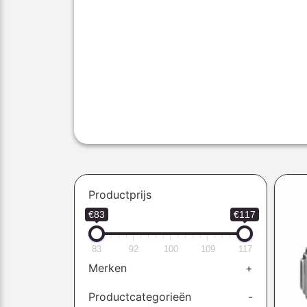
Productprijs
€83
€117
83
92
100
109
117
Merken
+
Productcategorieën
-