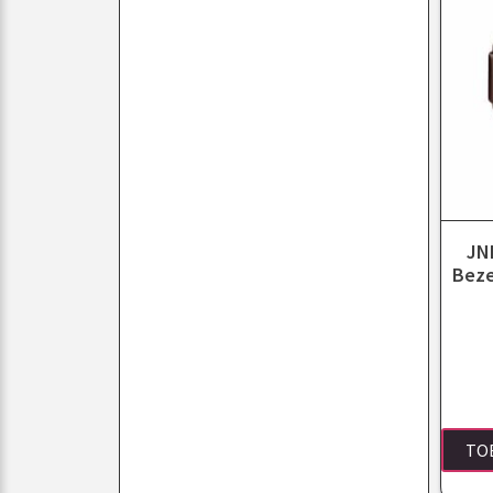
JNF
Beze
TO