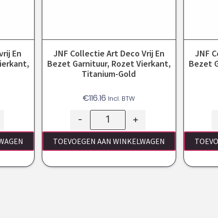
rij En
JNF Collectie Art Deco Vrij En
JNF Co
ierkant,
Bezet Garnituur, Rozet Vierkant,
Bezet G
Titanium-Gold
€
116.16
Incl. BTW
-
+
LWAGEN
TOEVOEGEN AAN WINKELWAGEN
TOEVO