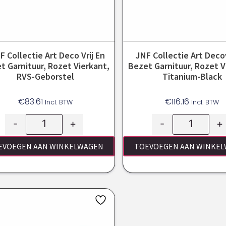
F Collectie Art Deco Vrij En
JNF Collectie Art Decov
t Garnituur, Rozet Vierkant,
Bezet Garnituur, Rozet V
RVS-Geborstel
Titanium-Black
€
83.61
€
116.16
Incl. BTW
Incl. BTW
-
+
-
+
EVOEGEN AAN WINKELWAGEN
TOEVOEGEN AAN WINKE