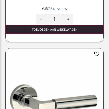
€
167.54
Incl. BTW
-
+
TOEVOEGEN AAN WINKELWAGEN