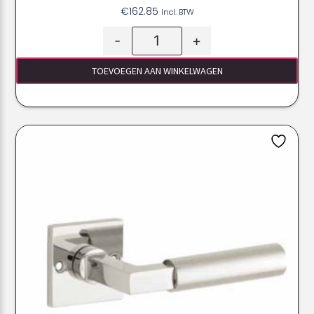
€
162.85
Incl. BTW
-
+
TOEVOEGEN AAN WINKELWAGEN