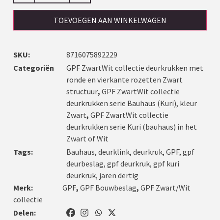
TOEVOEGEN AAN WINKELWAGEN
SKU:
8716075892229
Categoriën
GPF ZwartWit collectie deurkrukken met
ronde en vierkante rozetten Zwart
structuur
,
GPF ZwartWit collectie
deurkrukken serie Bauhaus (Kuri), kleur
Zwart
,
GPF ZwartWit collectie
deurkrukken serie Kuri (bauhaus) in het
Zwart of Wit
Tags:
Bauhaus
,
deurklink
,
deurkruk
,
GPF
,
gpf
deurbeslag
,
gpf deurkruk
,
gpf kuri
deurkruk
,
jaren dertig
Merk:
GPF
,
GPF Bouwbeslag
,
GPF Zwart/Wit
collectie
Delen: