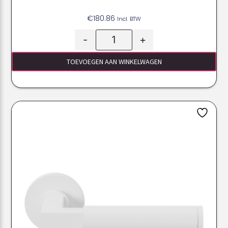
€
180.86
Incl. BTW
-
+
TOEVOEGEN AAN WINKELWAGEN