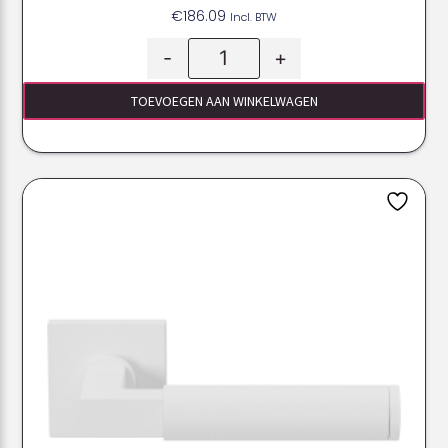
€
186.09
Incl. BTW
-
+
TOEVOEGEN AAN WINKELWAGEN