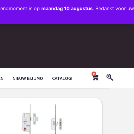
rzendmoment is op
maandag 10 augustus
. Bedankt voor uw
+31 (0)35 203 1663
INFO@JMODESIGN.NL
0
EN
NIEUW BIJ JMO
CATALOGI