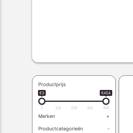
Productprijs
€3
€454
3
116
229
341
454
Merken
+
Productcategorieën
-