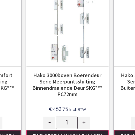
mfort
Hako 3000boven Boerendeur
Hako 
ting
Serie Meerpuntssluiting
Ser
SKG***
Binnendraaiende Deur SKG***
Buite
PC72mm
€
453.75
Incl. BTW
-
+