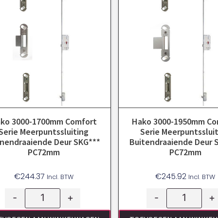
ko 3000-1700mm Comfort
Hako 3000-1950mm Co
Serie Meerpuntssluiting
Serie Meerpuntsslui
nendraaiende Deur SKG***
Buitendraaiende Deur 
PC72mm
PC72mm
€
244.37
€
245.92
Incl. BTW
Incl. BTW
-
+
-
+