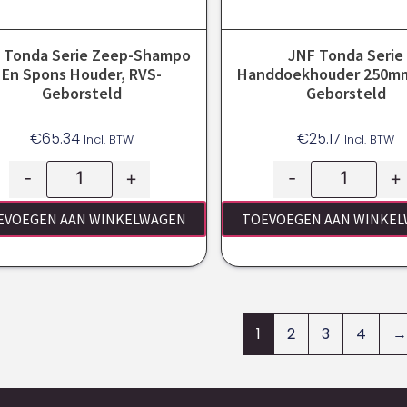
 Tonda Serie Zeep-Shampo
JNF Tonda Serie
En Spons Houder, RVS-
Handdoekhouder 250mm
Geborsteld
Geborsteld
€
65.34
€
25.17
Incl. BTW
Incl. BTW
-
+
-
+
EVOEGEN AAN WINKELWAGEN
TOEVOEGEN AAN WINKE
1
2
3
4