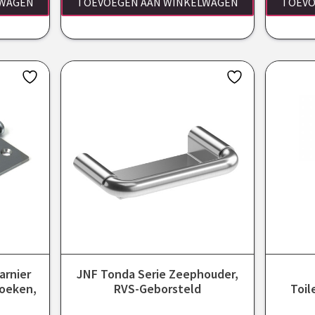
LWAGEN
TOEVOEGEN AAN WINKELWAGEN
TOEVO
arnier
JNF Tonda Serie Zeephouder,
oeken,
RVS-Geborsteld
Toil