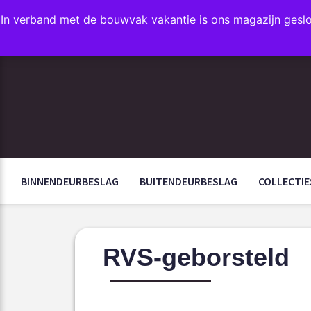
In verband met de bouwvak vakantie is ons magazijn gesl
FAVORIETEN
BINNENDEURBESLAG
BUITENDEURBESLAG
COLLECTIE
RVS-geborsteld