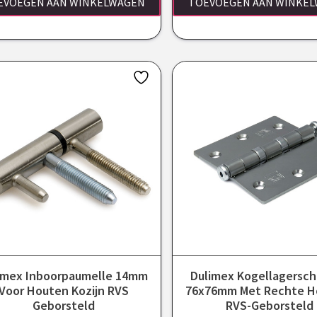
EVOEGEN AAN WINKELWAGEN
TOEVOEGEN AAN WINKE
imex Inboorpaumelle 14mm
Dulimex Kogellagersch
Voor Houten Kozijn RVS
76x76mm Met Rechte H
Geborsteld
RVS-Geborsteld