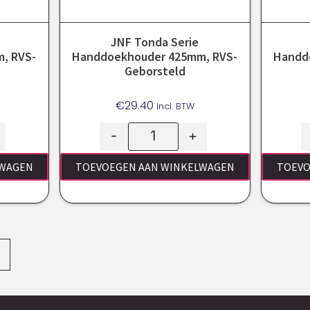
JNF Tonda Serie
, RVS-
Handdoekhouder 425mm, RVS-
Handd
Geborsteld
€
29.40
Incl. BTW
-
+
LWAGEN
TOEVOEGEN AAN WINKELWAGEN
TOEVO
→