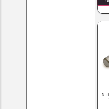
TO
Dul