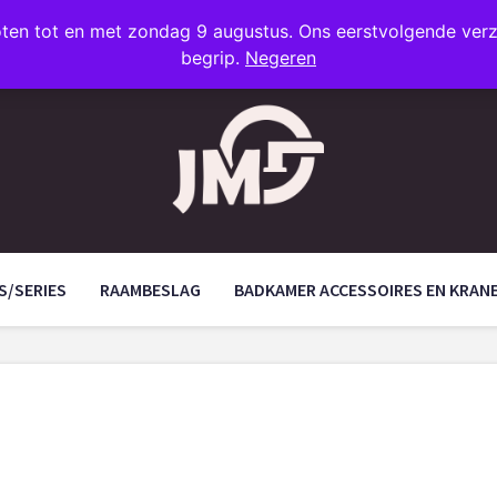
oten tot en met zondag 9 augustus. Ons eerstvolgende ve
begrip.
Negeren
S/SERIES
RAAMBESLAG
BADKAMER ACCESSOIRES EN KRAN