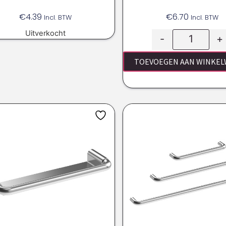
€
4.39
€
6.70
Incl. BTW
Incl. BTW
Uitverkocht
-
+
TOEVOEGEN AAN WINKE