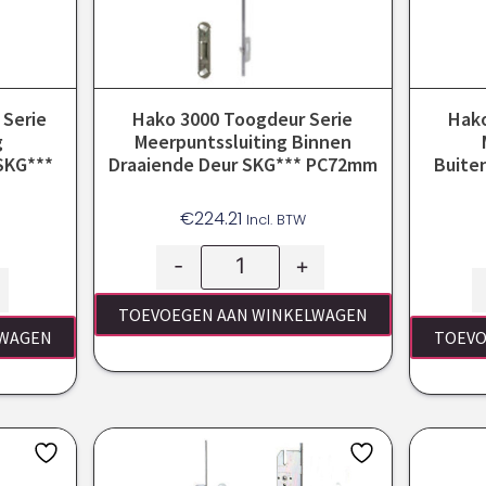
 Serie
Hako 3000 Toogdeur Serie
Hako
g
Meerpuntssluiting Binnen
SKG***
Draaiende Deur SKG*** PC72mm
Buite
€
224.21
Incl. BTW
-
+
TOEVOEGEN AAN WINKELWAGEN
LWAGEN
TOEVO