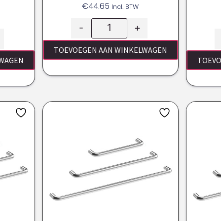
€
44.65
Incl. BTW
-
+
TOEVOEGEN AAN WINKELWAGEN
LWAGEN
TOEVO