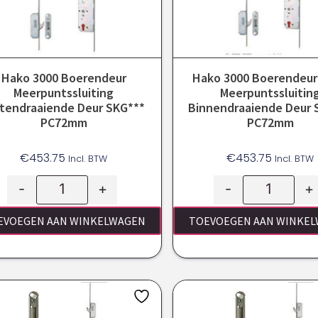
Hako 3000 Boerendeur
Hako 3000 Boerendeur
Meerpuntssluiting
Meerpuntssluitin
itendraaiende Deur SKG***
Binnendraaiende Deur 
PC72mm
PC72mm
€
453.75
€
453.75
Incl. BTW
Incl. BTW
-
+
-
+
EVOEGEN AAN WINKELWAGEN
TOEVOEGEN AAN WINKE