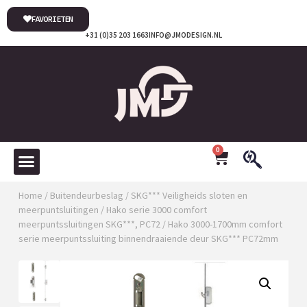
FAVORIETEN
+31 (0)35 203 1663
INFO@JMODESIGN.NL
0
Home
/
Buitendeurbeslag
/
SKG*** Veiligheids sloten en
meerpuntsluitingen
/
Hako serie 3000 comfort
meerpuntssluitingen SKG***, PC72
/ Hako 3000-1700mm comfort
serie meerpuntssluiting binnendraaiende deur SKG*** PC72mm