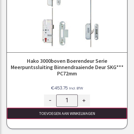
Hako 3000boven Boerendeur Serie
Meerpuntssluiting Binnendraaiende Deur SKG***
PC72mm
€
453.75
Incl. BTW
-
+
TOEVOEGEN AAN WINKELWAGEN