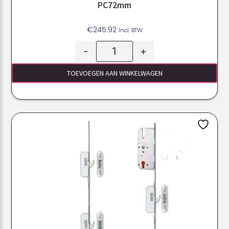
PC72mm
€
245.92
Incl. BTW
-
+
TOEVOEGEN AAN WINKELWAGEN