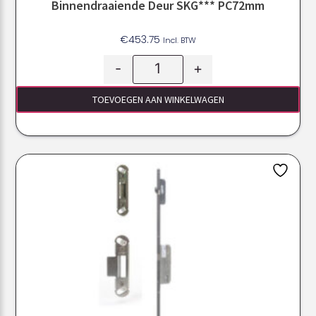
Binnendraaiende Deur SKG*** PC72mm
€
453.75
Incl. BTW
-
+
TOEVOEGEN AAN WINKELWAGEN