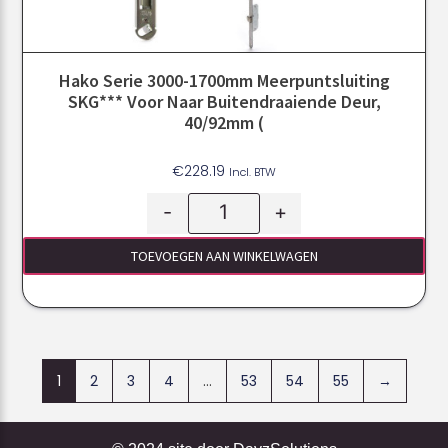
Hako Serie 3000-1700mm Meerpuntsluiting
SKG*** Voor Naar Buitendraaiende Deur,
40/92mm (
€
228.19
Incl. BTW
-
+
TOEVOEGEN AAN WINKELWAGEN
1
2
3
4
…
53
54
55
→