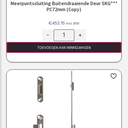
Meerpuntssluiting Buitendraaiende Deur SKG***
PC72mm (Copy)
€
453.75
Incl. BTW
-
+
TOEVOEGEN AAN WINKELWAGEN