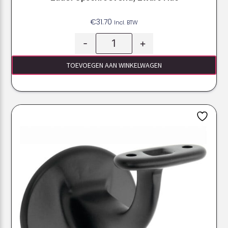
€
31.70
Incl. BTW
-
+
TOEVOEGEN AAN WINKELWAGEN