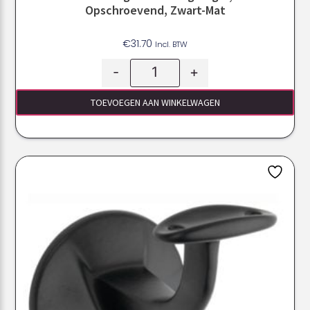
Opschroevend, Zwart-Mat
€
31.70
Incl. BTW
-
+
TOEVOEGEN AAN WINKELWAGEN