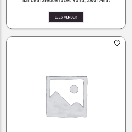
Mandelli Sleutelrozet Rond, Zwart-Mat
LEES VERDER