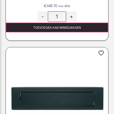
€
148.70
Incl. BTW
-
+
TOEVOEGEN AAN WINKELWAGEN