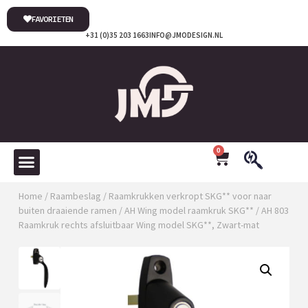
FAVORIETEN
+31 (0)35 203 1663
INFO@JMODESIGN.NL
0
Home
/
Raambeslag
/
Raamkrukken verkropt SKG** voor naar
buiten draaiende ramen
/
AH Wing model raamkruk SKG**
/ AH 803
Raamkruk rechts afsluitbaar Wing model SKG**, Zwart-mat