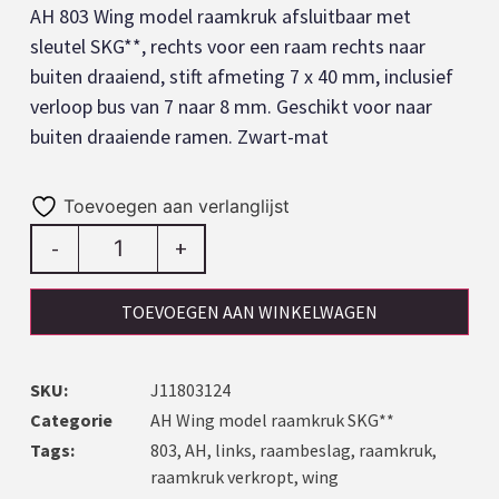
AH 803 Wing model raamkruk afsluitbaar met
sleutel SKG**, rechts voor een raam rechts naar
buiten draaiend, stift afmeting 7 x 40 mm, inclusief
verloop bus van 7 naar 8 mm. Geschikt voor naar
buiten draaiende ramen. Zwart-mat
Toevoegen aan verlanglijst
-
+
TOEVOEGEN AAN WINKELWAGEN
SKU:
J11803124
Categorie
AH Wing model raamkruk SKG**
Tags:
803
,
AH
,
links
,
raambeslag
,
raamkruk
,
raamkruk verkropt
,
wing