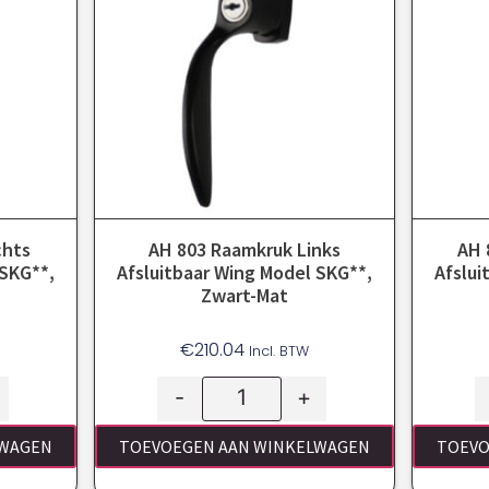
chts
AH 803 Raamkruk Links
AH 
 SKG**,
Afsluitbaar Wing Model SKG**,
Afslui
Zwart-Mat
€
210.04
Incl. BTW
-
+
LWAGEN
TOEVOEGEN AAN WINKELWAGEN
TOEVO