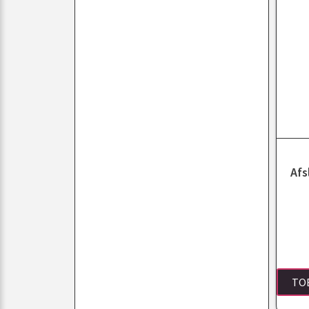
Afs
TO