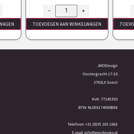
-
+
LWAGEN
TOEVOEGEN AAN WINKELWAGEN
TOEVO
JMODesign
Oostergracht 17-10
3763LX Soest
KvK: 77245350
BTW: NL003174000B88
Telefoon: +31 (0)35 203 1663
E-mail:
info@jmodesign.nl