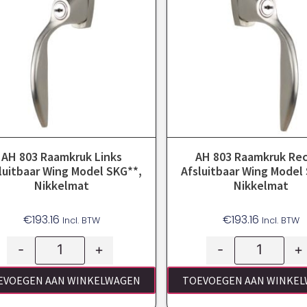
AH 803 Raamkruk Links
AH 803 Raamkruk Re
luitbaar Wing Model SKG**,
Afsluitbaar Wing Model
Nikkelmat
Nikkelmat
€
193.16
€
193.16
Incl. BTW
Incl. BTW
-
+
-
+
EVOEGEN AAN WINKELWAGEN
TOEVOEGEN AAN WINKE