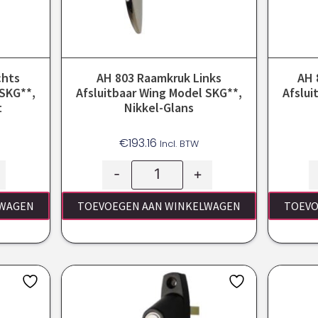
chts
AH 803 Raamkruk Links
AH 
 SKG**,
Afsluitbaar Wing Model SKG**,
Afslui
t
Nikkel-Glans
€
193.16
Incl. BTW
-
+
LWAGEN
TOEVOEGEN AAN WINKELWAGEN
TOEVO