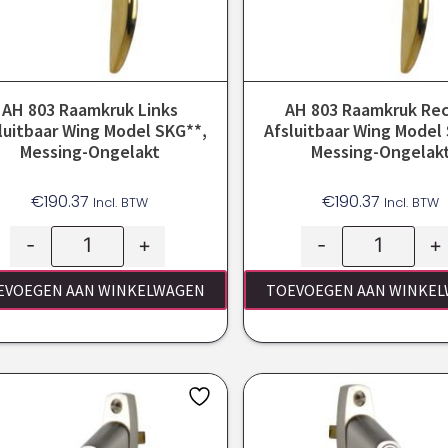
AH 803 Raamkruk Links
AH 803 Raamkruk Re
luitbaar Wing Model SKG**,
Afsluitbaar Wing Model
Messing-Ongelakt
Messing-Ongelak
€
190.37
€
190.37
Incl. BTW
Incl. BTW
-
+
-
+
EVOEGEN AAN WINKELWAGEN
TOEVOEGEN AAN WINKE