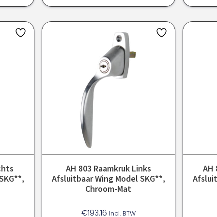
chts
AH 803 Raamkruk Links
AH 
 SKG**,
Afsluitbaar Wing Model SKG**,
Afslui
Chroom-Mat
€
193.16
Incl. BTW