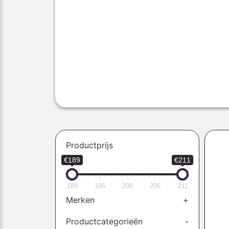
Productprijs
€189
€211
189
195
200
206
211
Merken
+
Productcategorieën
-