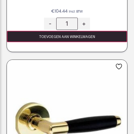
€
104.44
Incl. BTW
-
+
TOEVOEGEN AAN WINKELWAGEN