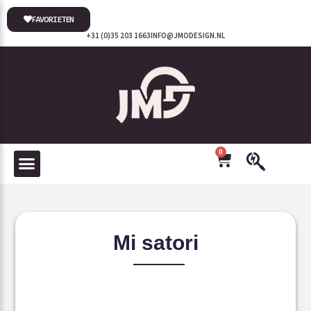
FAVORIETEN
+31 (0)35 203 1663
INFO@JMODESIGN.NL
0
Mi satori