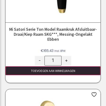
Mi Satori Serie Ton Model Raamkruk Afsluitbaar-
Draai/kiep Raam SKG***, Messing-Ongelakt
Ebben
€
165.43
Incl. BTW
-
+
TOEVOEGEN AAN WINKELWAGEN