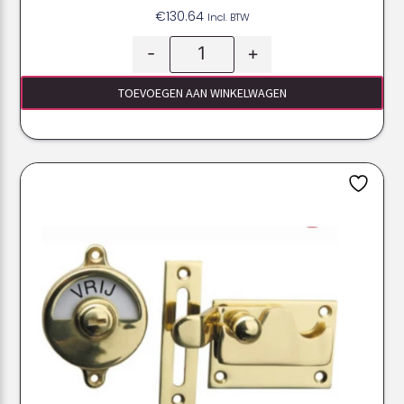
€
130.64
Incl. BTW
-
+
TOEVOEGEN AAN WINKELWAGEN