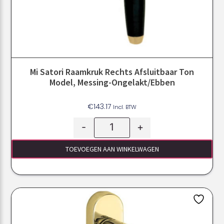
Mi Satori Raamkruk Rechts Afsluitbaar Ton
Model, Messing-Ongelakt/ebben
€
143.17
Incl. BTW
-
+
TOEVOEGEN AAN WINKELWAGEN