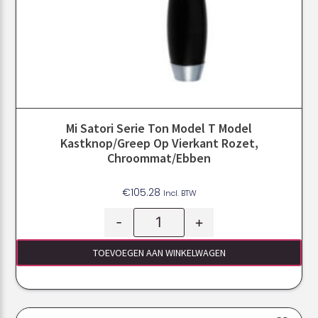
Mi Satori Serie Ton Model T Model
Kastknop/greep Op Vierkant Rozet,
Chroommat/ebben
€
105.28
Incl. BTW
-
+
TOEVOEGEN AAN WINKELWAGEN