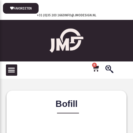
FAVORIETEN
+31 (0)35 203 1663
INFO@JMODESIGN.NL
0
Bofill