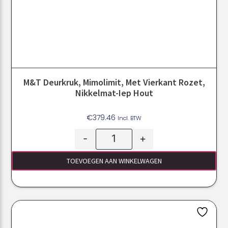
M&T Deurkruk, Mimolimit, Met Vierkant Rozet,
Nikkelmat-Iep Hout
€
379.46
Incl. BTW
-
+
TOEVOEGEN AAN WINKELWAGEN