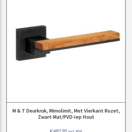
M & T Deurkruk, Mimolimit, Met Vierkant Rozet,
Zwart-Mat/PVD-Iep Hout
€
482.95
Incl. BTW