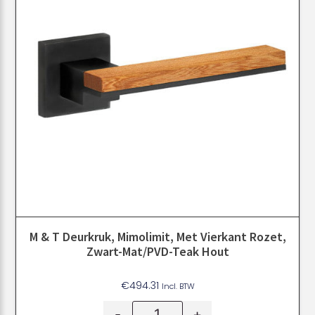
M & T Deurkruk, Mimolimit, Met Vierkant Rozet,
Zwart-Mat/PVD-Teak Hout
€
494.31
Incl. BTW
-
+