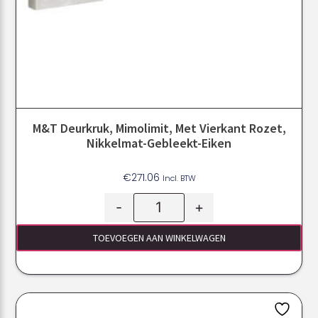
M&T Deurkruk, Mimolimit, Met Vierkant Rozet,
Nikkelmat-Gebleekt-Eiken
€
271.06
Incl. BTW
-
+
TOEVOEGEN AAN WINKELWAGEN