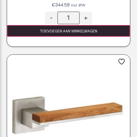
€
344.58
Incl. BTW
-
+
TOEVOEGEN AAN WINKELWAGEN