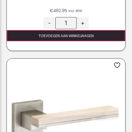
€
482.95
Incl. BTW
-
+
TOEVOEGEN AAN WINKELWAGEN