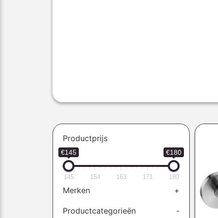
Productprijs
€145
€180
145
154
163
171
180
Merken
+
Productcategorieën
-