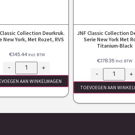
Classic Collection Deurkruk.
JNF Classic Collection D
e New York, Met Rozet, RVS
Serie New York Met R
Titanium-Black
€
145.44
Incl. BTW
€
178.35
Incl. BTW
-
+
-
+
EVOEGEN AAN WINKELWAGEN
TOEVOEGEN AAN WINKE