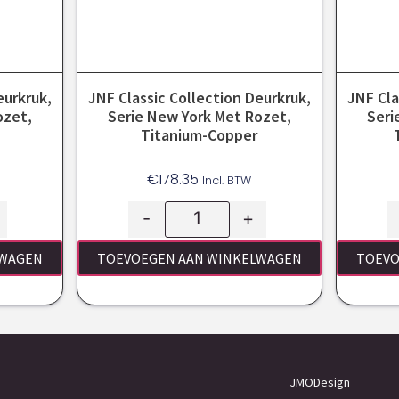
eurkruk,
JNF Classic Collection Deurkruk,
JNF Cla
ozet,
Serie New York Met Rozet,
Seri
Titanium-Copper
€
178.35
Incl. BTW
-
+
LWAGEN
TOEVOEGEN AAN WINKELWAGEN
TOEVO
JMODesign