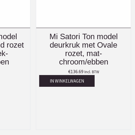
model
Mi Satori Ton model
d rozet
deurkruk met Ovale
ek-
rozet, mat-
ben
chroom/ebben
€
136.69
Incl. BTW
IN WINKELWAGEN