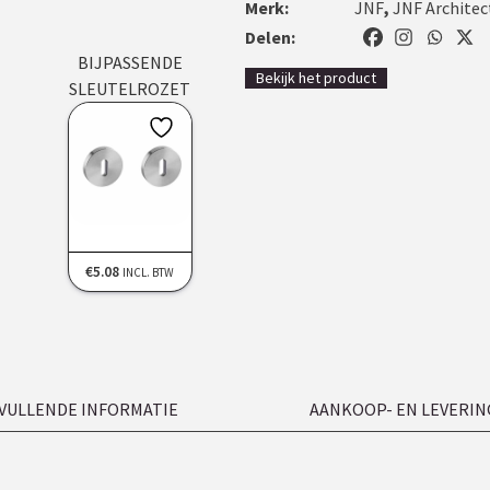
Merk:
JNF
,
JNF Architec
Delen:
BIJPASSENDE
Bekijk het product
SLEUTELROZET
€
5.08
INCL. BTW
VULLENDE INFORMATIE
AANKOOP- EN LEVERIN