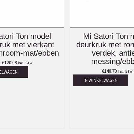
atori Ton model
Mi Satori Ton 
ruk met vierkant
deurkruk met ron
chroom-mat/ebben
verdek, anti
messing/eb
€
120.08
Incl. BTW
€
148.73
Incl. BTW
KELWAGEN
IN WINKELWAGEN