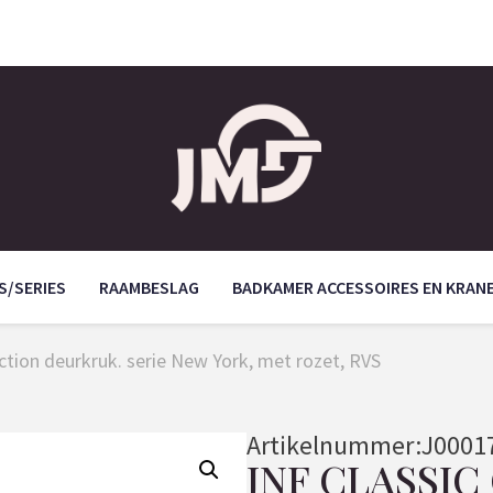
S/SERIES
RAAMBESLAG
BADKAMER ACCESSOIRES EN KRAN
ection deurkruk. serie New York, met rozet, RVS
Artikelnummer:
J0001
JNF CLASSI