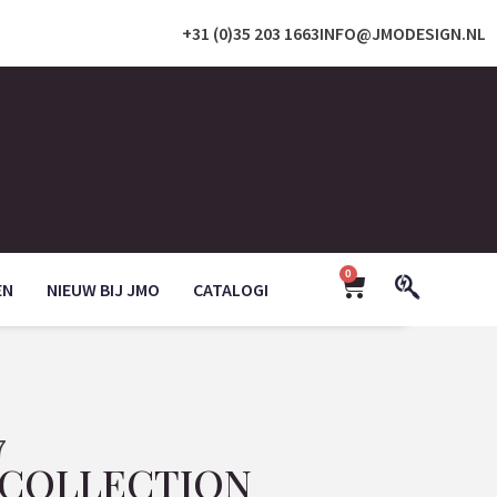
+31 (0)35 203 1663
INFO@JMODESIGN.NL
0
EN
NIEUW BIJ JMO
CATALOGI
7
C COLLECTION