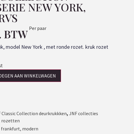
SERIE NEW YORK,
RVS
Per paar
l. BTW
uk, model New York , met ronde rozet. kruk rozet
st
OEGEN AAN WINKELWAGEN
 Classic Collection deurkrukkken
,
JNF collecties
 rozetten
,
frankfurt
,
modern