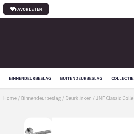
FAVORIETEN
BINNENDEURBESLAG
BUITENDEURBESLAG
COLLECTIE
Home
/
Binnendeurbeslag
/
Deurklinken
/ JNF Classic Coll