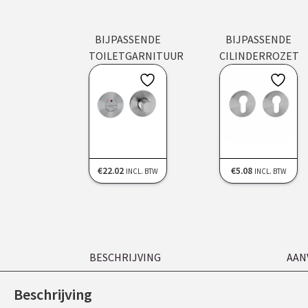
BIJPASSENDE
BIJPASSENDE
TOILETGARNITUUR
CILINDERROZET
€
22.02
€
5.08
INCL. BTW
INCL. BTW
BESCHRIJVING
AAN
Beschrijving