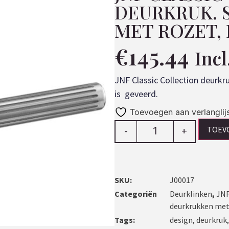
DEURKRUK. 
MET ROZET, 
€
145.44
Inc
JNF Classic Collection deurkr
is geveerd.
Toevoegen aan verlanglij
TOEV
-
+
SKU:
J00017
Categoriën
Deurklinken
,
JNF
deurkrukken met
Tags:
design
,
deurkruk