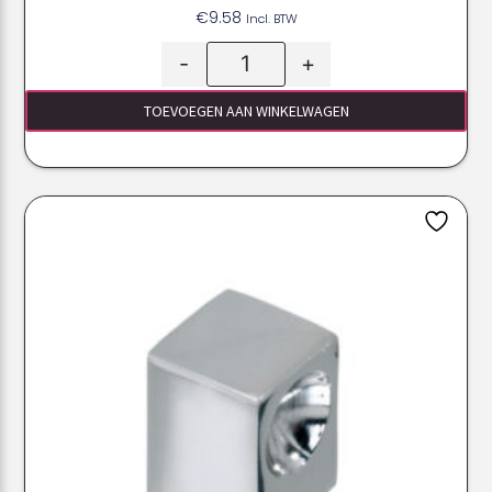
€
9.58
Incl. BTW
-
+
TOEVOEGEN AAN WINKELWAGEN