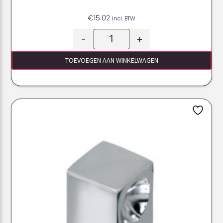
€
15.02
Incl. BTW
-
+
TOEVOEGEN AAN WINKELWAGEN