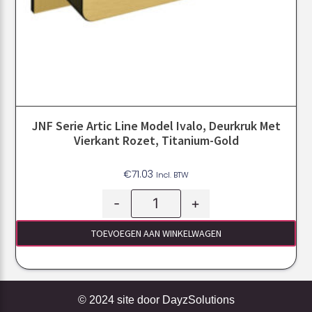
JNF Serie Artic Line Model Ivalo, Deurkruk Met
Vierkant Rozet, Titanium-Gold
€
71.03
Incl. BTW
-
+
TOEVOEGEN AAN WINKELWAGEN
© 2024 site door
DayzSolutions