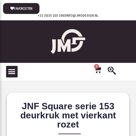
FAVORIETEN
+31 (0)35 203 1663
INFO@JMODESIGN.NL
0
JNF Square serie 153
deurkruk met vierkant
rozet