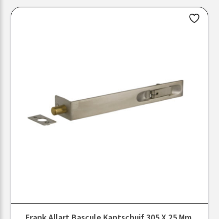
Frank Allart Bascule Kantschuif 305 X 25 Mm,