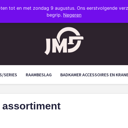
oten tot en met zondag 9 augustus. Ons eerstvolgende ve
begrip.
Negeren
S/SERIES
RAAMBESLAG
BADKAMER ACCESSOIRES EN KRAN
 assortiment