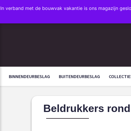
In verband met de bouwvak vakantie is ons magazijn gesl
FAVORIETEN
BINNENDEURBESLAG
BUITENDEURBESLAG
COLLECTIE
Beldrukkers rond