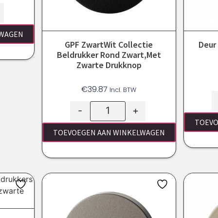
LWAGEN
GPF ZwartWit Collectie
Deur
Beldrukker Rond Zwart,met
Zwarte Drukknop
€
39.87
Incl. BTW
-
+
TOEVO
TOEVOEGEN AAN WINKELWAGEN