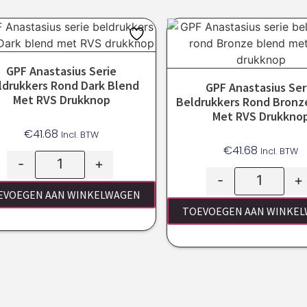
GPF Anastasius Serie
ldrukkers Rond Dark Blend
GPF Anastasius Ser
Met RVS Drukknop
Beldrukkers Rond Bronz
Met RVS Drukkno
€
41.68
Incl. BTW
€
41.68
Incl. BTW
-
+
-
+
EVOEGEN AAN WINKELWAGEN
TOEVOEGEN AAN WINKE