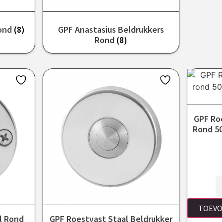
Rond
(8)
GPF Anastasius Beldrukkers
Rond
(8)
GPF Ro
Rond 50
TOEVO
l Rond
GPF Roestvast Staal Beldrukker