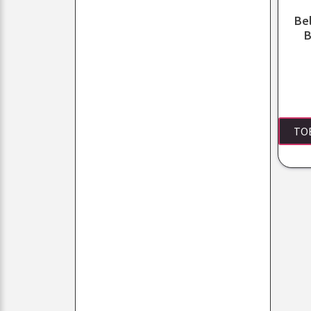
Be
B
TO