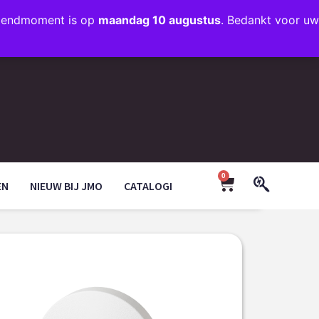
rzendmoment is op
maandag 10 augustus
. Bedankt voor uw
+31 (0)35 203 1663
INFO@JMODESIGN.NL
0
EN
NIEUW BIJ JMO
CATALOGI