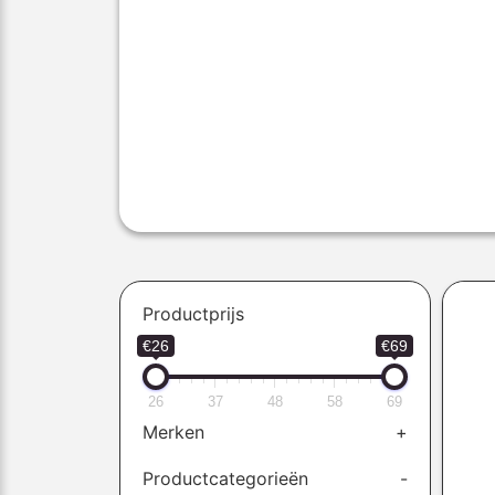
Productprijs
€26
€69
26
37
48
58
69
Merken
+
Productcategorieën
-