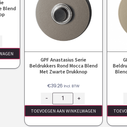
ie
e Blend
op
LWAGEN
GPF Anastasius Serie
G
Beldrukkers Rond Mocca Blend
Beldr
Met Zwarte Drukknop
Blen
€
39.26
Incl. BTW
-
+
TOEVOEGEN AAN WINKELWAGEN
TOEVO