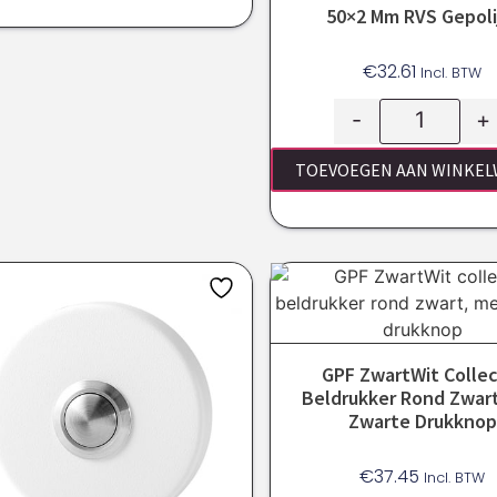
50×2 Mm RVS Gepoli
€
32.61
Incl. BTW
-
+
TOEVOEGEN AAN WINKE
GPF ZwartWit Collec
Beldrukker Rond Zwart
Zwarte Drukknop
€
37.45
Incl. BTW