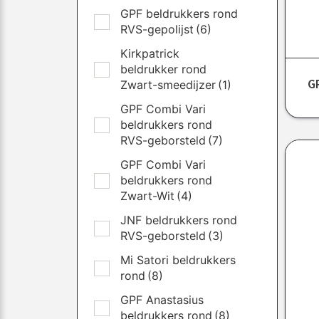
GPF beldrukkers rond
RVS-gepolijst
(6)
Kirkpatrick
beldrukker rond
G
Zwart-smeedijzer
(1)
GPF Combi Vari
beldrukkers rond
RVS-geborsteld
(7)
GPF Combi Vari
beldrukkers rond
Zwart-Wit
(4)
JNF beldrukkers rond
RVS-geborsteld
(3)
Mi Satori beldrukkers
rond
(8)
GPF Anastasius
beldrukkers rond
(8)