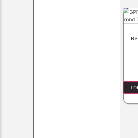
Be
TO