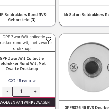
NF Beldrukkers Rond RVS-
Mi Satori Beldrukkers 
Geborsteld
(3)
GPF ZwartWit Collectie
eldrukker Rond Wit, Met
Zwarte Drukknop
€
37.45
Incl. BTW
-
+
EVOEGEN AAN WINKELWAGEN
GPF9826.46 RVS Deurbe