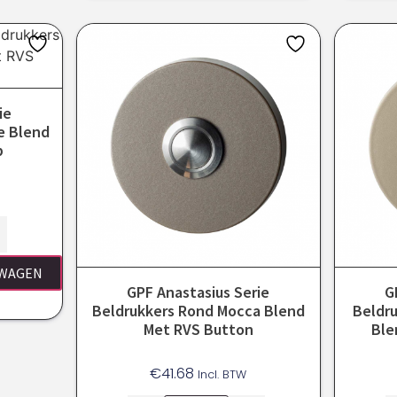
ie
e Blend
p
LWAGEN
GPF Anastasius Serie
G
Beldrukkers Rond Mocca Blend
Beldr
Met RVS Button
Ble
€
41.68
Incl. BTW