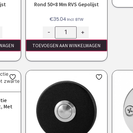
jst
Rond 50×8 Mm RVS Gepolijst
€
35.04
Incl. BTW
-
+
LWAGEN
TOEVOEGEN AAN WINKELWAGEN
tie
, Met