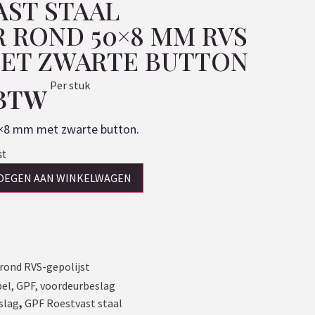
AST STAAL
 ROND 50×8 MM RVS
MET ZWARTE BUTTON
Per stuk
 BTW
0×8 mm met zwarte button.
st
OEGEN AAN WINKELWAGEN
rond RVS-gepolijst
bel
,
GPF
,
voordeurbeslag
slag
,
GPF Roestvast staal