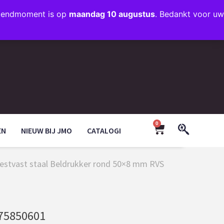
rzendmoment is op
maandag 10 augustus
. Bedankt voor uw
+31 (0)35 203 1663
INFO@JMODESIGN.NL
0
EN
NIEUW BIJ JMO
CATALOGI
estvast staal Beldrukker rond 50×8 mm RVS
75850601