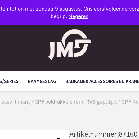
oten tot en met zondag 9 augustus. Ons eerstvolgende ve
begrip.
Negeren
S/SERIES
RAAMBESLAG
BADKAMER ACCESSOIRES EN KRAN
d assortiment
/
GPF beldrukkers rond RVS-gepolijst
/ GPF Ro
Artikelnummer:
87160