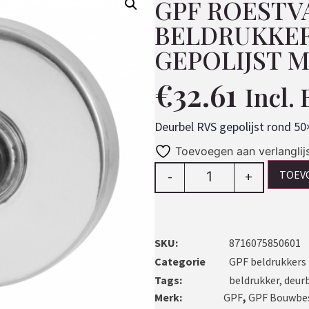
GPF ROESTV
BELDRUKKER
GEPOLIJST 
€
32.61
Incl.
Deurbel RVS gepolijst rond 5
Toevoegen aan verlanglij
TOEV
-
+
SKU:
8716075850601
Categorie
GPF beldrukkers 
Tags:
beldrukker
,
deur
Merk:
GPF
,
GPF Bouwbe