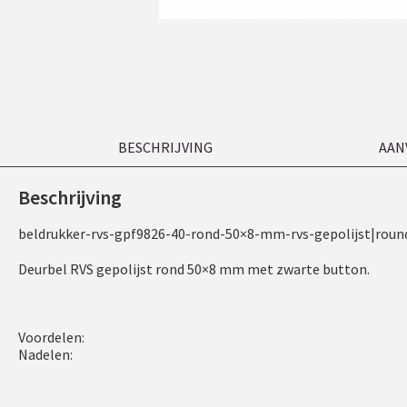
BESCHRIJVING
AAN
Beschrijving
beldrukker-rvs-gpf9826-40-rond-50×8-mm-rvs-gepolijst|roun
Deurbel RVS gepolijst rond 50×8 mm met zwarte button.
Voordelen:
Nadelen: