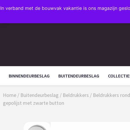
In verband met de bouwvak vakantie is ons magazijn gesl
FAVORIETEN
BINNENDEURBESLAG
BUITENDEURBESLAG
COLLECTIE
Home
/
Buitendeurbeslag
/
Beldrukkers
/
Beldrukkers ron
gepolijst met zwarte button