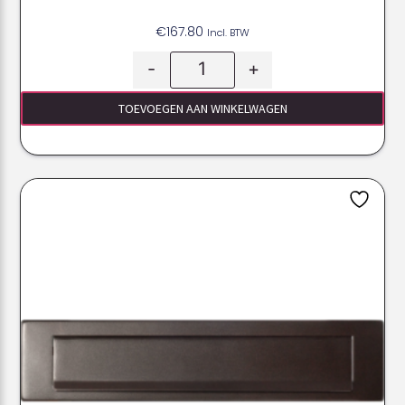
€
167.80
Incl. BTW
-
+
TOEVOEGEN AAN WINKELWAGEN