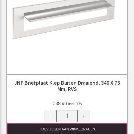
JNF Briefplaat Klep Buiten Draaiend, 340 X 75
Mm, RVS
€
38.96
Incl. BTW
-
+
TOEVOEGEN AAN WINKELWAGEN