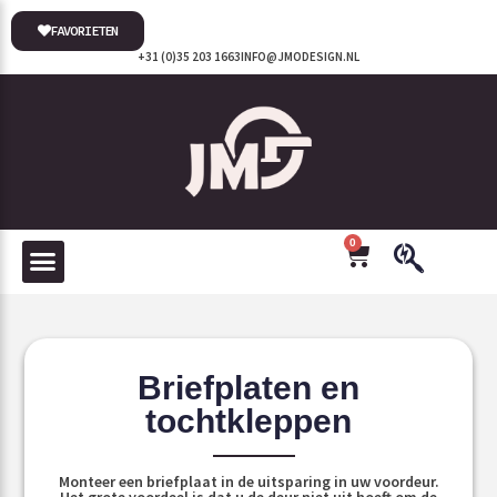
FAVORIETEN
+31 (0)35 203 1663
INFO@JMODESIGN.NL
0
Briefplaten en
tochtkleppen
Monteer een briefplaat in de uitsparing in uw voordeur.
Het grote voordeel is dat u de deur niet uit hoeft om de