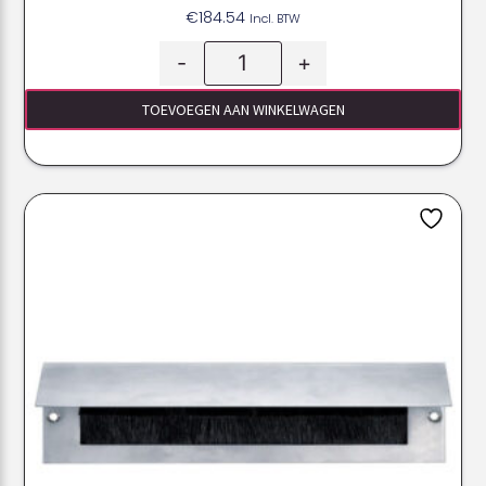
€
184.54
Incl. BTW
-
+
TOEVOEGEN AAN WINKELWAGEN