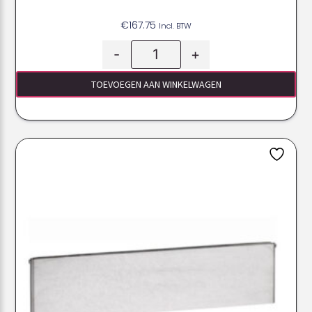
€
167.75
Incl. BTW
-
+
TOEVOEGEN AAN WINKELWAGEN