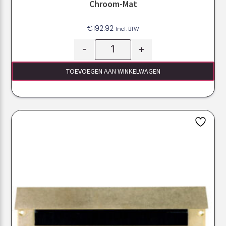
Chroom-Mat
€
192.92
Incl. BTW
-
+
TOEVOEGEN AAN WINKELWAGEN