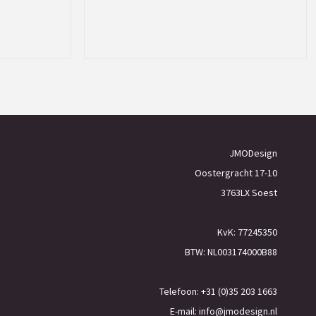
JMODesign
Oostergracht 17-10
3763LX Soest
KvK: 77245350
BTW: NL003174000B88
Telefoon: +31 (0)35 203 1663
E-mail:
info@jmodesign.nl