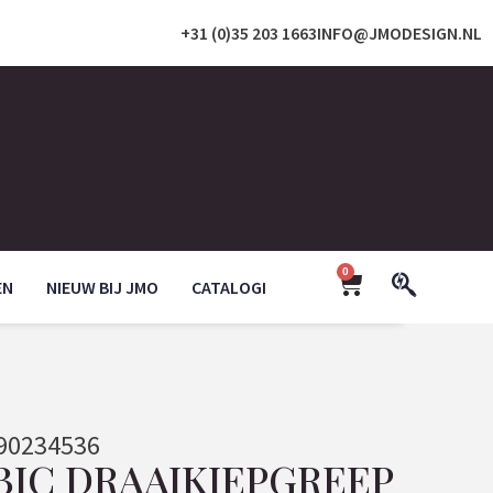
+31 (0)35 203 1663
INFO@JMODESIGN.NL
0
EN
NIEUW BIJ JMO
CATALOGI
90234536
BIC DRAAIKIEPGREEP