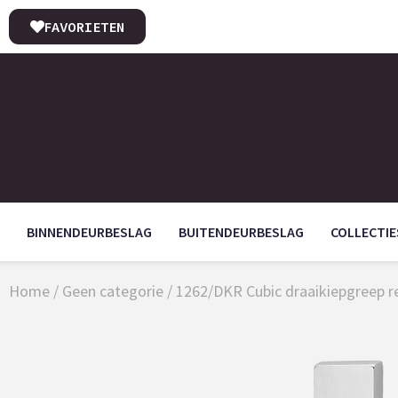
FAVORIETEN
BINNENDEURBESLAG
BUITENDEURBESLAG
COLLECTIE
Home
/
Geen categorie
/ 1262/DKR Cubic draaikiepgreep r