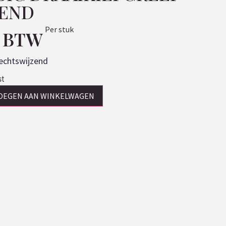
ZEND
Per stuk
. BTW
echtswijzend
st
OEGEN AAN WINKELWAGEN