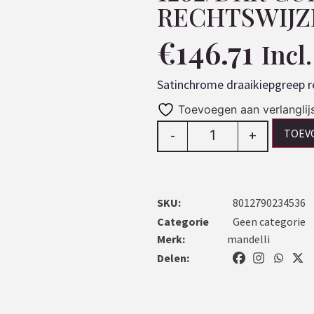
RECHTSWIJ
€
146.71
Incl
Satinchrome draaikiepgreep r
Toevoegen aan verlanglij
TOEV
-
+
SKU:
8012790234536
Categorie
Geen categorie
Merk:
mandelli
Delen: