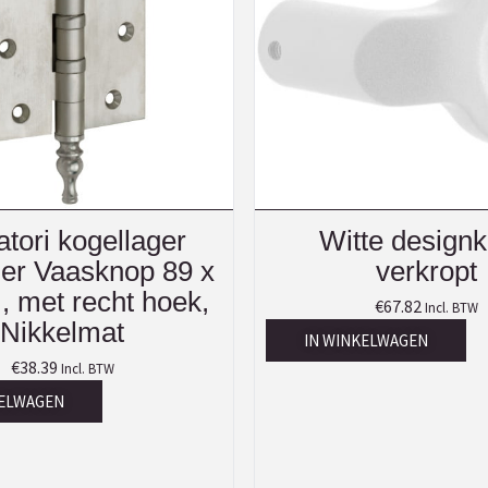
atori kogellager
Witte design
ier Vaasknop 89 x
verkropt
 met recht hoek,
€
67.82
Incl. BTW
Nikkelmat
IN WINKELWAGEN
€
38.39
Incl. BTW
KELWAGEN