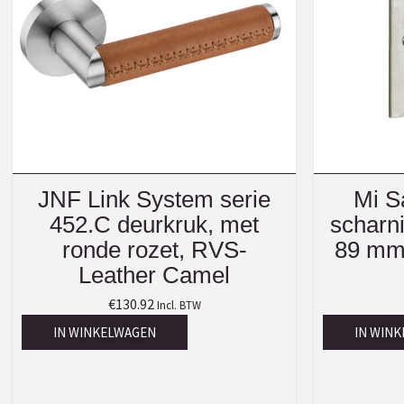
JNF Link System serie
Mi S
452.C deurkruk, met
scharn
ronde rozet, RVS-
89 mm,
Leather Camel
€
130.92
Incl. BTW
IN WINKELWAGEN
IN WIN