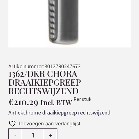
Artikelnummer:
8012790247673
1362/DKR CHORA
DRAAIKIEPGREEP
RECHTSWIJZEND
€
210.29
Per stuk
Incl. BTW
Antiekchrome draaikiepgreep rechtswijzend
Toevoegen aan verlanglijst
-
+