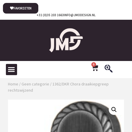
FAVORIETEN
+31 (0)35 203 1663
INFO@JMODESIGN.NL
0
Home
/
Geen categorie
/ 1362/DKR Chora draaikiepgreep
rechtswijzend