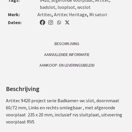
badslot
,
looplsot
,
wcslot
Merk:
Artitec
,
Artitec Heritage
,
Mi satori
Delen:
BESCHRIJVING
AANVULLENDE INFORMATIE
AANKOOP- EN LEVERINGSBELEID
Beschrijving
Artitec 9420 project serie Badkamer-wc slot, doornmaat
60/72 mm, Links en rechts omlegbaar , met afgeronde
voorplaat 235 x 20 mm, inclusief rvs sluitplaat, uitvoering
voorplaat RVS