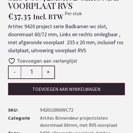
VOORPLAAT RVS
€
37.35
Per stuk
Incl. BTW
Artitec 9420 project serie Badkamer-wc slot,
doornmaat 60/72 mm, Links en rechts omlegbaar ,
met afgeronde voorplaat 235 x 20 mm, inclusief rvs
sluitplaat, uitvoering voorplaat RVS
Toevoegen aan verlanglijst
-
+
TOEVOEGEN AAN WINKELWAGEN
SKU:
9420U2060WC72
Categorie
Artitec Binnendeur projectsloten
doornmaat 60mm, met RVS voorplaat
Tags:
9420
,
afgeronde voorplaat
,
Artitec
,