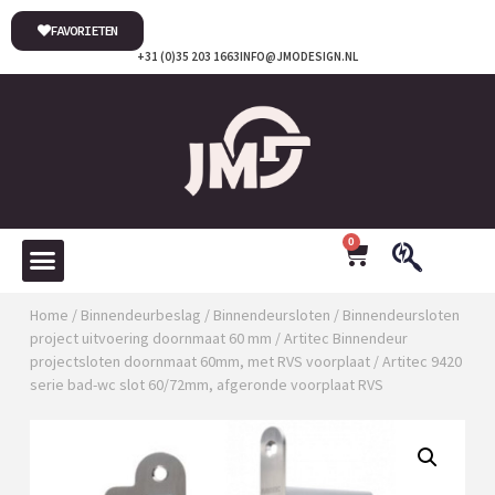
FAVORIETEN
+31 (0)35 203 1663
INFO@JMODESIGN.NL
0
Home
/
Binnendeurbeslag
/
Binnendeursloten
/
Binnendeursloten
project uitvoering doornmaat 60 mm
/
Artitec Binnendeur
projectsloten doornmaat 60mm, met RVS voorplaat
/ Artitec 9420
serie bad-wc slot 60/72mm, afgeronde voorplaat RVS