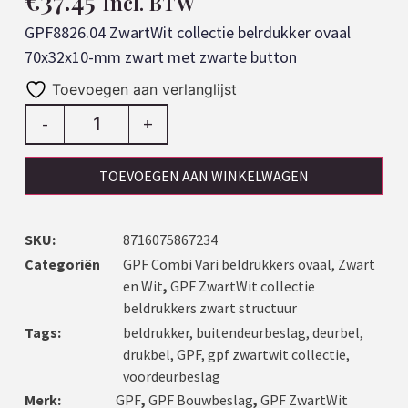
€
37.45
Incl. BTW
GPF8826.04 ZwartWit collectie belrdukker ovaal
70x32x10-mm zwart met zwarte button
Toevoegen aan verlanglijst
-
+
TOEVOEGEN AAN WINKELWAGEN
SKU:
8716075867234
Categoriën
GPF Combi Vari beldrukkers ovaal, Zwart
en Wit
,
GPF ZwartWit collectie
beldrukkers zwart structuur
Tags:
beldrukker
,
buitendeurbeslag
,
deurbel
,
drukbel
,
GPF
,
gpf zwartwit collectie
,
voordeurbeslag
Merk:
GPF
,
GPF Bouwbeslag
,
GPF ZwartWit