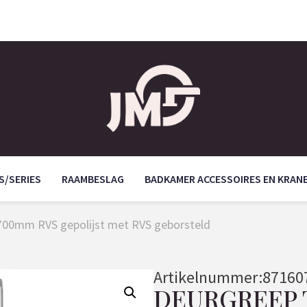
S/SERIES
RAAMBESLAG
BADKAMER ACCESSOIRES EN KRAN
700mm RVS gepolijst met RVS geborsteld
Artikelnummer:
87160
DEURGREEP