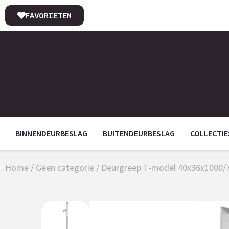
FAVORIETEN
BINNENDEURBESLAG
BUITENDEURBESLAG
COLLECTIE
Home
/
Geen categorie
/ Deurgreep T-model 40x36x1000/