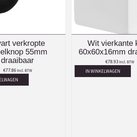
art verkropte
Wit vierkante
gelknop 55mm
60x60x16mm dra
draaibaar
€
78.93
Incl. BTW
€
77.86
Incl. BTW
IN WINKELWAGEN
KELWAGEN