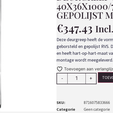
40X36X1000
GEPOLIJST 
€
347.43
Inc
Deze deurgreep heeft de vorm
geborsteld en gepolijst RVS.
en heeft hart-op-hart-maat v
montage wordt meegeleverd
Toevoegen aan verlanglij
TOEV
-
+
SKU:
8716075833666
Categorie
Geen categorie