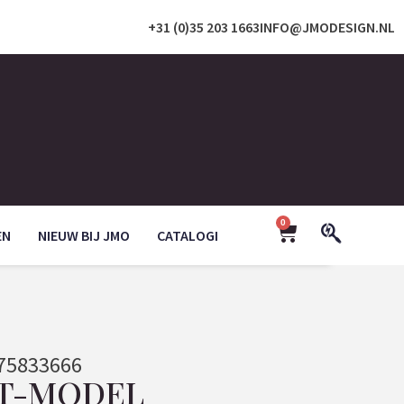
+31 (0)35 203 1663
INFO@JMODESIGN.NL
0
EN
NIEUW BIJ JMO
CATALOGI
75833666
 T-MODEL