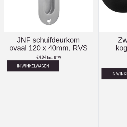
JNF schuifdeurkom
Zw
ovaal 120 x 40mm, RVS
ko
€
4.84
Incl. BTW
IN WINKELWAGEN
IN WIN