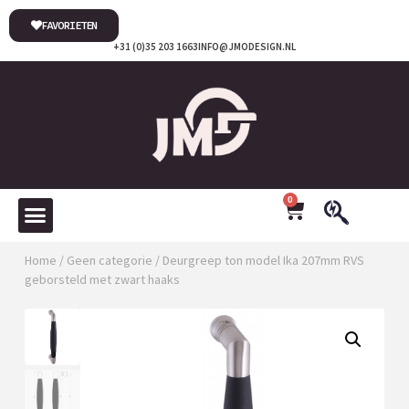
FAVORIETEN
+31 (0)35 203 1663
INFO@JMODESIGN.NL
0
Home
/
Geen categorie
/ Deurgreep ton model Ika 207mm RVS
geborsteld met zwart haaks