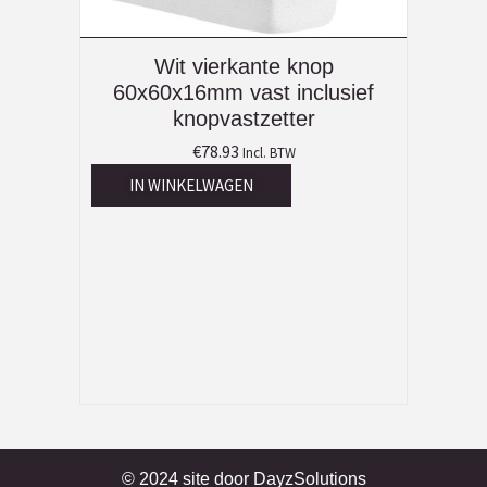
Wit vierkante knop
60x60x16mm vast inclusief
knopvastzetter
€
78.93
Incl. BTW
IN WINKELWAGEN
© 2024 site door
DayzSolutions