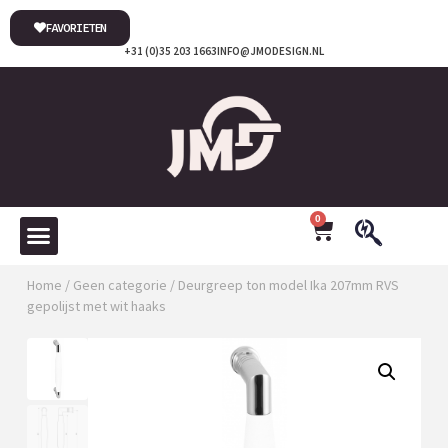
FAVORIETEN
+31 (0)35 203 1663
INFO@JMODESIGN.NL
0
Home
/
Geen categorie
/ Deurgreep ton model Ika 207mm RVS
gepolijst met wit haaks