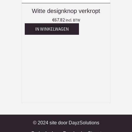
Witte designknop verkropt
€
67.82
Incl. BTW
IN WINKELWAGEN
© 2024 site door
DayzSolutions