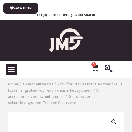
FAVORIETEN
+31 (0)35 203 1663
INFO@JMODESIGN.NL
0
Home
/
Binnendeurbeslag
/
Schuifdeurrail sets rvs en zwart
/
GPF
losse hangrollen voor extra deur in het systeem
/
GPF
accessoires voor schuifdeurails
/ Deurstopper
schuifdeursysteem Teho en Suuri zwart