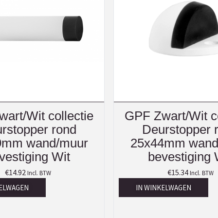
art/Wit collectie
GPF Zwart/Wit co
rstopper rond
Deurstopper 
9mm wand/muur
25x44mm wand
vestiging Wit
bevestiging 
€
14.92
€
15.34
Incl. BTW
Incl. BTW
KELWAGEN
IN WINKELWAGEN