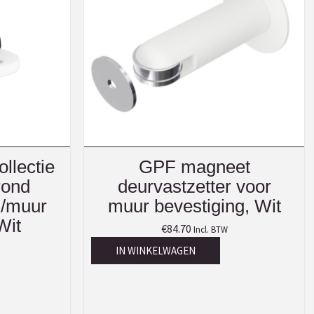
llectie
GPF magneet
rond
deurvastzetter voor
/muur
muur bevestiging, Wit
Wit
€
84.70
Incl. BTW
IN WINKELWAGEN