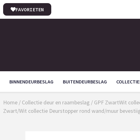
FAVORIETEN
BINNENDEURBESLAG
BUITENDEURBESLAG
COLLECTIE
Home
/
Collectie deur en raambeslag
/
GPF ZwartWit collec
Zwart/Wit collectie Deurstopper rond wand/muur bevestii