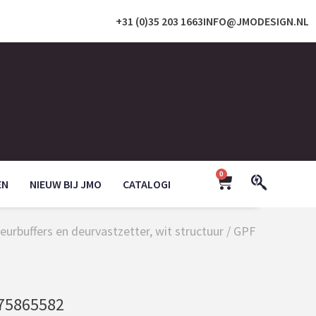
+31 (0)35 203 1663
INFO@JMODESIGN.NL
0
EN
NIEUW BIJ JMO
CATALOGI
eurbuffers en deurvastzetter, wit structuur
/ GPF
75865582