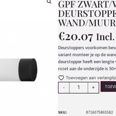
GPF ZWART/
DEURSTOPP
WAND/MUUR 
€
20.07
Incl
Deurstoppers voorkomen besc
variant monteer je op de wand
deurstopper heeft een lengte
rozet aan de onderzijde is 5
Toevoegen aan verlanglij
TOEV
-
+
SKU:
8716075865582