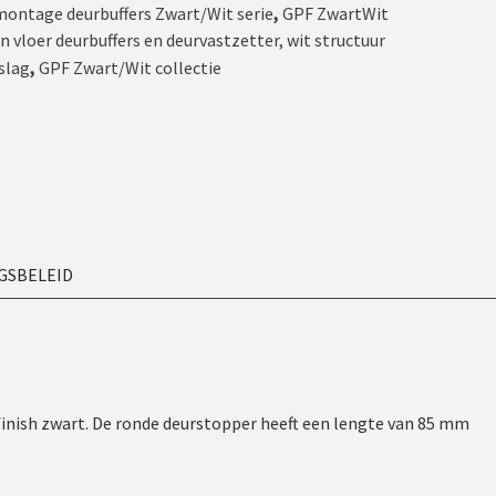
ontage deurbuffers Zwart/Wit serie
,
GPF ZwartWit
n vloer deurbuffers en deurvastzetter, wit structuur
slag
,
GPF Zwart/Wit collectie
GSBELEID
finish zwart. De ronde deurstopper heeft een lengte van 85 mm