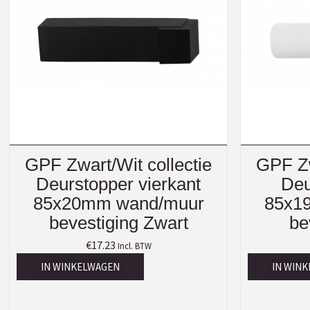
GPF Zwart/Wit collectie
GPF Zw
Deurstopper vierkant
Deu
85x20mm wand/muur
85x1
bevestiging Zwart
be
€
17.23
Incl. BTW
IN WINKELWAGEN
IN WIN