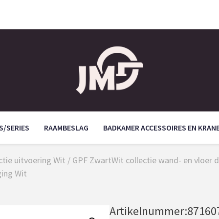
S/SERIES
RAAMBESLAG
BADKAMER ACCESSOIRES EN KRAN
tie uitvoering Wit
/
GPF ZwartWit collectie wand- en vloer d
ging Wit
Artikelnummer:
87160