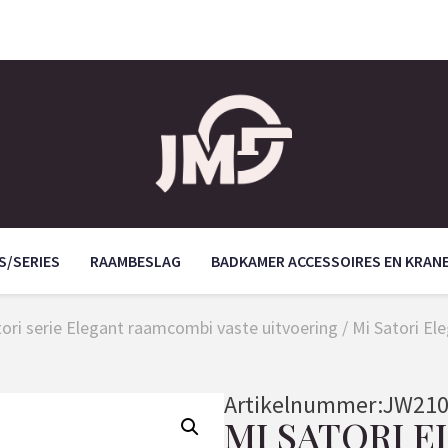
S/SERIES
RAAMBESLAG
BADKAMER ACCESSOIRES EN KRAN
tori serie Elegant raamcombi vaste uitvoering
/ Mi Satori E
Artikelnummer:
JW210
MI SATORI E