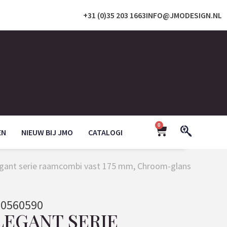
+31 (0)35 203 1663
INFO@JMODESIGN.NL
0
EN
NIEUW BIJ JMO
CATALOGI
legant serie raamcombi vast 175 mm, Chroom-glans
0560590
LEGANT SERIE