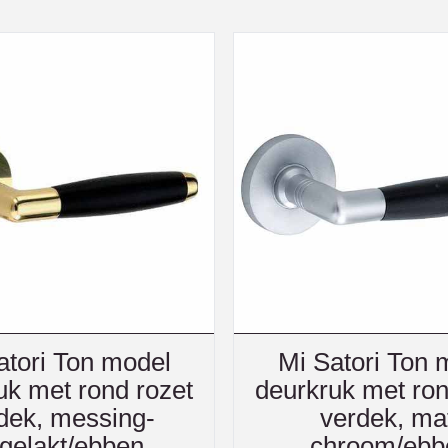
atori Ton model
Mi Satori Ton 
uk met rond rozet
deurkruk met ron
dek, messing-
verdek, ma
gelakt/ebben
chroom/ebb