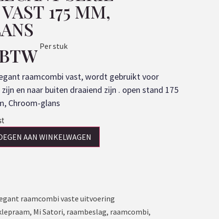
VAST 175 MM,
ANS
Per stuk
. BTW
Elegant raamcombi vast, wordt gebruikt voor
ijn en naar buiten draaiend zijn . open stand 175
m, Chroom-glans
st
OEGEN AAN WINKELWAGEN
Elegant raamcombi vaste uitvoering
klepraam
,
Mi Satori
,
raambeslag
,
raamcombi
,