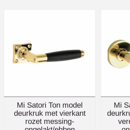
Mi Satori Ton model
Mi S
deurkruk met vierkant
deurkr
rozet messing-
ver
ongelakt/ebben
on