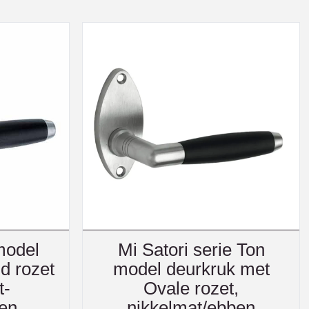
model
Mi Satori serie Ton
d rozet
model deurkruk met
t-
Ovale rozet,
en
nikkelmat/ebben