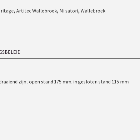
eritage
,
Artitec Wallebroek
,
Mi satori
,
Wallebroek
GSBELEID
 draaiend zijn . open stand 175 mm. in gesloten stand 115 mm