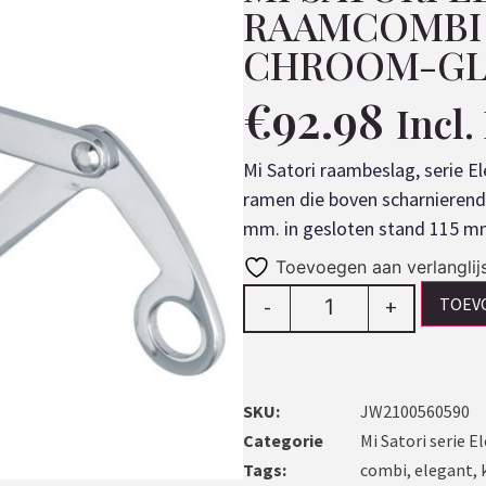
RAAMCOMBI 
CHROOM-GL
€
92.98
Incl
Mi Satori raambeslag, serie 
ramen die boven scharnierend z
mm. in gesloten stand 115 m
Toevoegen aan verlanglij
TOEV
-
+
SKU:
JW2100560590
Categorie
Mi Satori serie 
Tags:
combi
,
elegant
,