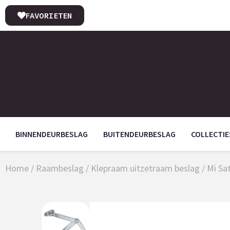
FAVORIETEN
BINNENDEURBESLAG
BUITENDEURBESLAG
COLLECTIE
Home
/
Raambeslag
/
Klepraam uitzetraam beslag
/
Mi Sa