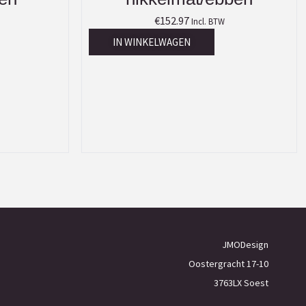
€
152.97
Incl. BTW
IN WINKELWAGEN
JMODesign
Oostergracht 17-10
3763LX Soest