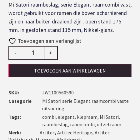
Mi Satori raambeslag, serie Elegant raamcombi vast,
wordt gebruikt voor ramen die boven scharnierend
zijn en naar buiten draaiend zijn . open stand 175
mm. in gesloten stand 115 mm, Nikkel-glans.
Toevoegen aan verlanglijst
-
+
TOEVOEGEN AAN WINKELWAGEN
SKU:
JW1100560590
Categorie
Mi Satori serie Elegant raamcombi vaste
uitvoering
Tags:
combi
,
elegant
,
klepraam
,
Mi Satori
,
raambeslag
,
raamcombi
,
uitzetraam
Merk:
Artitec
,
Artitec Heritage
,
Artitec
Wallebroek
,
Mi satori
,
Wallebroek