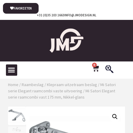
FAVORIETEN
+31 (0)35 203 1663
INFO@JMODESIGN.NL
0
Home
/
Raambeslag
/
Klepraam uitzetraam beslag
/
Mi Satori
serie Elegant raamcombi vaste uitvoering
/ Mi Satori Elegant
serie raamcombi vast 175 mm, Nikkel-glans