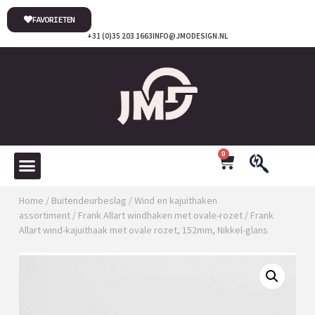
FAVORIETEN
+31 (0)35 203 1663
INFO@JMODESIGN.NL
0
Home
/
Buitendeurbeslag
/
Wind en kajuithaken
assortiment
/
Frank Allart windhaken met ovale-rozet
/ Frank
Allart wind-kajuithaak met ovale rozet, 152mm, Nikkel-glans