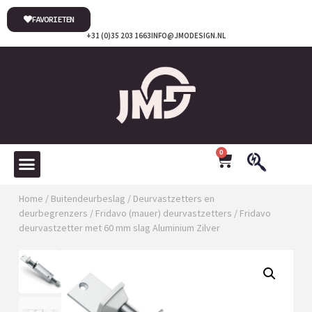
FAVORIETEN
+31 (0)35 203 1663
INFO@JMODESIGN.NL
0
Home
/
Buitendeurbeslag
/
Deurvastzetters en
deurbegrenzers
/
Fridavo (mauer) deurvastzetters
/ Fridavo
deurvastzetter met 60 mm slag Aluminium Zilver