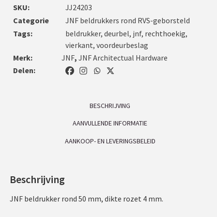
SKU:
JJ24203
Categorie
JNF beldrukkers rond RVS-geborsteld
Tags:
beldrukker
,
deurbel
,
jnf
,
rechthoekig
,
vierkant
,
voordeurbeslag
Merk:
JNF
,
JNF Architectual Hardware
Delen:
BESCHRIJVING
AANVULLENDE INFORMATIE
AANKOOP- EN LEVERINGSBELEID
Beschrijving
JNF beldrukker rond 50 mm, dikte rozet 4 mm.