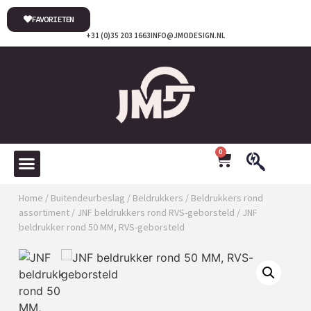
FAVORIETEN
+31 (0)35 203 1663
INFO@JMODESIGN.NL
0
Home
/
Buitendeurbeslag
/
Beldrukkers
/
Beldrukkers rond
assortiment
/
JNF beldrukkers rond RVS-geborsteld
/ JNF
beldrukker rond 50 MM, RVS-geborsteld